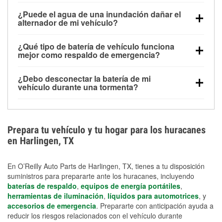
Una batería completamente cargada puede
¿Puede el agua de una inundación dañar el
alimentar pequeños accesorios durante un tiempo
alternador de mi vehículo?
limitado, pero el uso repetido sin conducir el vehículo
Sí. Los alternadores suelen estar montados en la
puede descargarla rápidamente. Se recomienda
¿Qué tipo de batería de vehículo funciona
parte baja del compartimento del motor y pueden
contar con un equipo de carga de respaldo para
mejor como respaldo de emergencia?
dañarse si se sumergen, lo que puede provocar una
cortes prolongados.
Las baterías AGM y marinas se usan comúnmente
falla en el sistema de carga y que la batería se agote
¿Debo desconectar la batería de mi
para aplicaciones de ciclo profundo porque son
días después de la exposición.
vehículo durante una tormenta?
selladas, resistentes a las vibraciones y más
Desconectarla puede ayudar a prevenir ciertas
adecuadas para ciclos repetidos de descarga
sobrecargas eléctricas, pero no te protegerá contra
profunda y recarga.
los daños por inundación. Evitar el agua estancada y
Prepara tu vehículo y tu hogar para los huracanes
preparar opciones de carga de respaldo son
en Harlingen, TX
medidas de protección más efectivas.
En O’Reilly Auto Parts de Harlingen, TX, tienes a tu disposición
suministros para prepararte ante los huracanes, incluyendo
baterías de respaldo
,
equipos de energía portátiles
,
herramientas de iluminación
,
líquidos para automotrices
, y
accesorios de emergencia
. Prepararte con anticipación ayuda a
reducir los riesgos relacionados con el vehículo durante