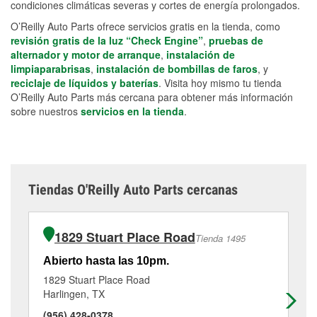
condiciones climáticas severas y cortes de energía prolongados.
O’Reilly Auto Parts ofrece servicios gratis en la tienda, como
revisión gratis de la luz “Check Engine”
,
pruebas de
alternador y motor de arranque
,
instalación de
limpiaparabrisas
,
instalación de bombillas de faros
, y
reciclaje de líquidos y baterías
. Visita hoy mismo tu tienda
O’Reilly Auto Parts más cercana para obtener más información
sobre nuestros
servicios en la tienda
.
Tiendas O'Reilly Auto Parts cercanas
1829 Stuart Place Road
Tienda 1495
Abierto hasta las 10pm.
Ab
1829 Stuart Place Road
80
Harlingen, TX
Ha
(956) 428-0378
(9