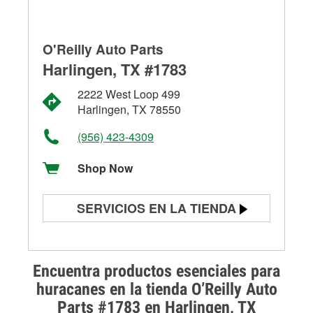
O'Reilly Auto Parts
Harlingen, TX #1783
2222 West Loop 499
Harlingen, TX 78550
(956) 423-4309
Shop Now
SERVICIOS EN LA TIENDA
Prueba de batería
Prueba de alternadores y
Encuentra productos esenciales para
arrancadores
huracanes en la tienda O’Reilly Auto
Parts #1783 en Harlingen, TX
Revisión de la luz "Check Engine"