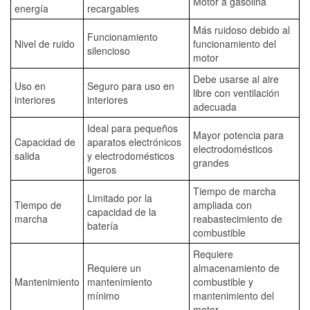
Motor a gasolina
energía
recargables
Más ruidoso debido al
Funcionamiento
Nivel de ruido
funcionamiento del
silencioso
motor
Debe usarse al aire
Uso en
Seguro para uso en
libre con ventilación
interiores
interiores
adecuada
Ideal para pequeños
Mayor potencia para
Capacidad de
aparatos electrónicos
electrodomésticos
salida
y electrodomésticos
grandes
ligeros
Tiempo de marcha
Limitado por la
Tiempo de
ampliada con
capacidad de la
marcha
reabastecimiento de
batería
combustible
Requiere
Requiere un
almacenamiento de
Mantenimiento
mantenimiento
combustible y
mínimo
mantenimiento del
motor