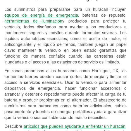
Los suministros para prepararse para un huracán incluyen
Reciclaje de baterías y aceite
equipos de energía de emergencia
, baterías de repuesto,
herramientas de iluminación
y productos para proteger tu
Instalación de bombillas de faros
vehículo, todos diseñados para ayudar a los conductores a
Instalación de limpiaparabrisas
mantenerse seguros y móviles durante tormentas severas. Los
líquidos automotrices esenciales, como el aceite de motor, el
Programa de Préstamo de
anticongelante y el líquido de frenos, también juegan un papel
clave: mantener tu vehículo en buen estado garantiza que
Herramientas
funcione de manera confiable cuando las carreteras están
inundadas o el acceso a las estaciones de servicio es limitado.
Rectificación de tambores y discos de
freno
En zonas propensas a los huracanes como Harlingen, TX, las
tormentas fuertes pueden causar cortes de energía y limitar el
Hurricane Supplies
acceso a servicios esenciales. Usar tu vehículo para alimentar
dispositivos de emergencia, hacer funcionar accesorios o
Tornado Supplies
arrancar y detenerlo repetidamente puede afectar la carga de tu
batería y producir problemas en el alternador. El abastecerte de
Conoce más
suministros para huracanes como baterías adicionales, cables
pasa corriente y fuentes de energía portátiles ayuda a garantizar
Idiomas adicionales
que tu vehículo sea confiable cuando más lo necesites.
Español
Descubre
artículos que pueden ayudarte a enfrentar un huracán,