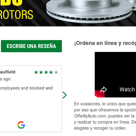
¡Ordena en línea y recóg
ESCRIBE UNA RESEÑA
aulfield
robert mccrory
s ago
2 months ago
 employees and stocked well
I ordered a part and was available
next day friendly not crowded. No
complaints
En ocasiones, lo único que quier
por eso que ofrecemos la opción
OReillyAuto.com, puedes ver la 
y realizar tu compra en línea. D
elegiste y recoger tu orden.