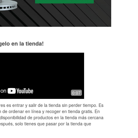
elo en la tienda!
Leron Thomas
Clarissa Lay
3 months ago
3 months ago
Helpful stuff makes sure you leave for
I bought some new
0:07
what you came for .
the guys offered 
them on for me, wh
es es entrar y salir de la tienda sin perder tiempo. Es
10/10 customer se
 de ordenar en línea y recoger en tienda gratis. En
Read More
disponibilidad de productos en la tienda más cercana
espués, solo tienes que pasar por la tienda que