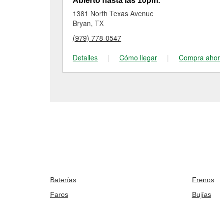
Abierto hasta las 10pm.
1381 North Texas Avenue
Bryan, TX
(979) 778-0547
Detalles
|
Cómo llegar
|
Compra aho
Baterías
Frenos
Faros
Bujías