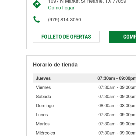
1097 N Market St Hearne, TX 77859
Cómo llegar
(979) 814-3050
FOLLETO DE OFERTAS
COMP
Horario de tienda
Jueves
07:30am
-
09:00p
Viernes
07:30am
-
09:00p
Sábado
07:30am
-
09:00p
Domingo
08:00am
-
08:00p
Lunes
07:30am
-
09:00p
Martes
07:30am
-
09:00p
Miércoles
07:30am
-
09:00p