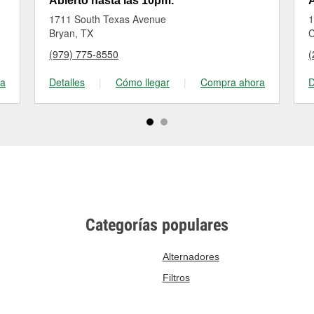
Abierto hasta las 10pm.
A
1711 South Texas Avenue
1
Bryan, TX
C
(979) 775-8550
(
ra
Detalles
|
Cómo llegar
|
Compra ahora
D
Categorías populares
Alternadores
Filtros