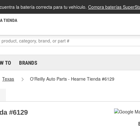
cuentra la batería correcta para tu vehículo.
Compra baterías SuperSta
LA TIENDA
W TO
BRANDS
Texas
O'Reilly Auto Parts - Hearne Tienda #6129
nda #6129