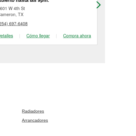
bierto hasta las 9pm.
Abierto has
601 W 4th St
210 E Univers
ameron, TX
College Stati
254) 697-6408
(979) 696-17
etalles
|
Cómo llegar
|
Compra ahora
Detalles
|
Radiadores
Arrancadores