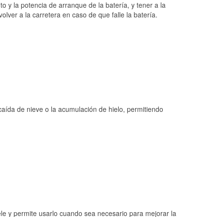
Dactilología americana (Lenguaje americano de
o y la potencia de arranque de la batería, y tener a la
señas)
ver a la carretera en caso de que falle la batería.
 caída de nieve o la acumulación de hielo, permitiendo
ele y permite usarlo cuando sea necesario para mejorar la