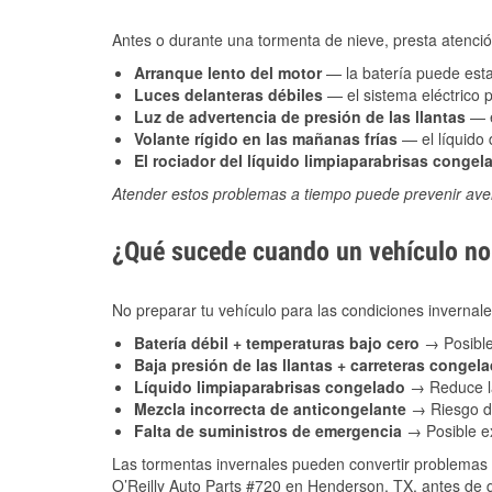
Antes o durante una tormenta de nieve, presta atención
Arranque lento del motor
— la batería puede estar
Luces delanteras débiles
— el sistema eléctrico 
Luz de advertencia de presión de las llantas
— e
Volante rígido en las mañanas frías
— el líquido d
El rociador del líquido limpiaparabrisas congel
Atender estos problemas a tiempo puede prevenir aver
¿Qué sucede cuando un vehículo no 
No preparar tu vehículo para las condiciones invern
Batería débil + temperaturas bajo cero
→ Posible
Baja presión de las llantas + carreteras congel
Líquido limpiaparabrisas congelado
→ Reduce la
Mezcla incorrecta de anticongelante
→ Riesgo de
Falta de suministros de emergencia
→ Posible ex
Las tormentas invernales pueden convertir problemas 
O’Reilly Auto Parts #720 en Henderson, TX, antes de q