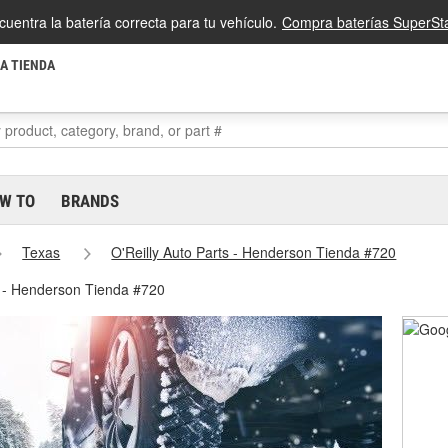
cuentra la batería correcta para tu vehículo.
Compra baterías SuperSta
LA TIENDA
W TO
BRANDS
Texas
O'Reilly Auto Parts - Henderson Tienda #720
e - Henderson Tienda #720