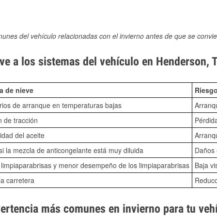
munes del vehículo relacionadas con el invierno antes de que se convie
ve a los sistemas del vehículo en Henderson, 
a de nieve
Riesgo
ios de arranque en temperaturas bajas
Arranq
n de tracción
Pérdida
idad del aceite
Arranqu
i la mezcla de anticongelante está muy diluida
Daños e
o limpiaparabrisas y menor desempeño de los limpiaparabrisas
Baja vi
la carretera
Reducci
vertencia más comunes en invierno para tu veh