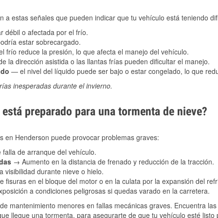
 a estas señales que pueden indicar que tu vehículo está teniendo difi
 débil o afectada por el frío.
podría estar sobrecargado.
l frío reduce la presión, lo que afecta el manejo del vehículo.
e la dirección asistida o las llantas frías pueden dificultar el manejo.
ado
— el nivel del líquido puede ser bajo o estar congelado, lo que reduc
ías inesperadas durante el invierno.
está preparado para una tormenta de nieve?
ales en Henderson puede provocar problemas graves:
 falla de arranque del vehículo.
adas
→ Aumento en la distancia de frenado y reducción de la tracción.
 visibilidad durante nieve o hielo.
 fisuras en el bloque del motor o en la culata por la expansión del refr
posición a condiciones peligrosas si quedas varado en la carretera.
de mantenimiento menores en fallas mecánicas graves. Encuentra las p
ue llegue una tormenta, para asegurarte de que tu vehículo esté listo 