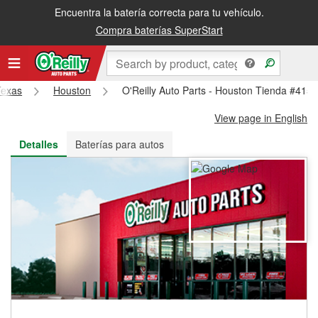
Encuentra la batería correcta para tu vehículo.
Recibe tu orden gratis al día siguiente o recógela en la tienda
Compra baterías SuperStart
Texas
Houston
O'Reilly Auto Parts - Houston Tienda #415
View page in English
Detalles
Baterías para autos