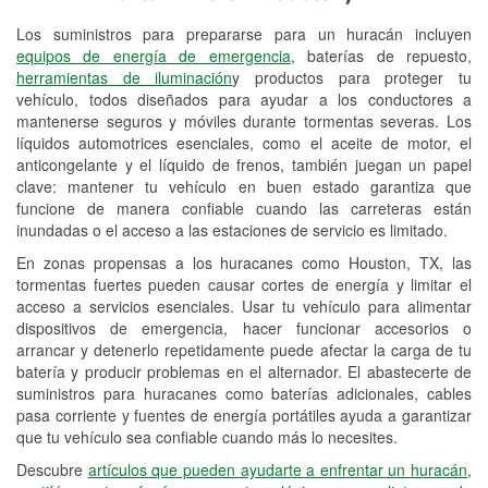
Los suministros para prepararse para un huracán incluyen
Reciclaje de baterías y aceite
equipos de energía de emergencia
, baterías de repuesto,
herramientas de iluminación
y productos para proteger tu
Instalación de bombillas de faros
vehículo, todos diseñados para ayudar a los conductores a
Instalación de limpiaparabrisas
mantenerse seguros y móviles durante tormentas severas. Los
líquidos automotrices esenciales, como el aceite de motor, el
Programa de Préstamo de
anticongelante y el líquido de frenos, también juegan un papel
clave: mantener tu vehículo en buen estado garantiza que
Herramientas
funcione de manera confiable cuando las carreteras están
inundadas o el acceso a las estaciones de servicio es limitado.
Rectificación de tambores y discos de
freno
En zonas propensas a los huracanes como Houston, TX, las
tormentas fuertes pueden causar cortes de energía y limitar el
Hurricane Supplies
acceso a servicios esenciales. Usar tu vehículo para alimentar
dispositivos de emergencia, hacer funcionar accesorios o
Tornado Supplies
arrancar y detenerlo repetidamente puede afectar la carga de tu
batería y producir problemas en el alternador. El abastecerte de
Conoce más
suministros para huracanes como baterías adicionales, cables
pasa corriente y fuentes de energía portátiles ayuda a garantizar
Idiomas adicionales
que tu vehículo sea confiable cuando más lo necesites.
Español
Descubre
artículos que pueden ayudarte a enfrentar un huracán,