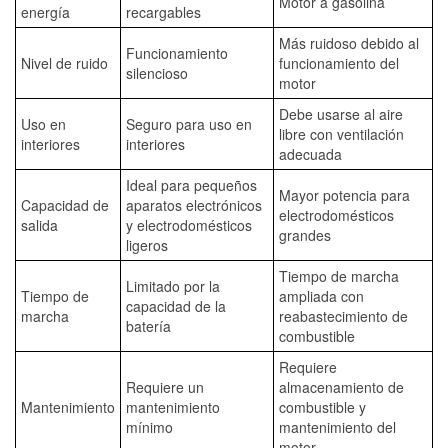
Motor a gasolina
energía
recargables
Más ruidoso debido al
Funcionamiento
Nivel de ruido
funcionamiento del
silencioso
motor
Debe usarse al aire
Uso en
Seguro para uso en
libre con ventilación
interiores
interiores
adecuada
Ideal para pequeños
Mayor potencia para
Capacidad de
aparatos electrónicos
electrodomésticos
salida
y electrodomésticos
grandes
ligeros
Tiempo de marcha
Limitado por la
Tiempo de
ampliada con
capacidad de la
marcha
reabastecimiento de
batería
combustible
Requiere
Requiere un
almacenamiento de
Mantenimiento
mantenimiento
combustible y
mínimo
mantenimiento del
motor