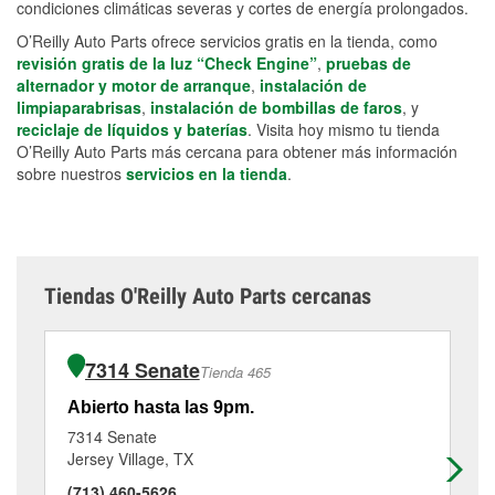
condiciones climáticas severas y cortes de energía prolongados.
O’Reilly Auto Parts ofrece servicios gratis en la tienda, como
revisión gratis de la luz “Check Engine”
,
pruebas de
alternador y motor de arranque
,
instalación de
limpiaparabrisas
,
instalación de bombillas de faros
, y
reciclaje de líquidos y baterías
. Visita hoy mismo tu tienda
O’Reilly Auto Parts más cercana para obtener más información
sobre nuestros
servicios en la tienda
.
Tiendas O'Reilly Auto Parts cercanas
7314 Senate
Tienda 465
Abierto hasta las 9pm.
Ab
7314 Senate
80
Jersey Village, TX
Ho
(713) 460-5626
(7