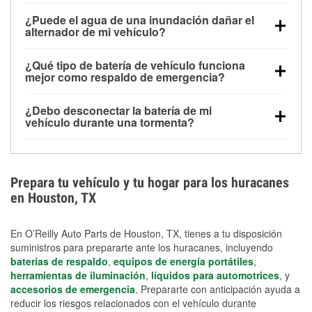
Una batería completamente cargada puede
¿Puede el agua de una inundación dañar el
alimentar pequeños accesorios durante un tiempo
alternador de mi vehículo?
limitado, pero el uso repetido sin conducir el vehículo
Sí. Los alternadores suelen estar montados en la
puede descargarla rápidamente. Se recomienda
¿Qué tipo de batería de vehículo funciona
parte baja del compartimento del motor y pueden
contar con un equipo de carga de respaldo para
mejor como respaldo de emergencia?
dañarse si se sumergen, lo que puede provocar una
cortes prolongados.
Las baterías AGM y marinas se usan comúnmente
falla en el sistema de carga y que la batería se agote
¿Debo desconectar la batería de mi
para aplicaciones de ciclo profundo porque son
días después de la exposición.
vehículo durante una tormenta?
selladas, resistentes a las vibraciones y más
Desconectarla puede ayudar a prevenir ciertas
adecuadas para ciclos repetidos de descarga
sobrecargas eléctricas, pero no te protegerá contra
profunda y recarga.
los daños por inundación. Evitar el agua estancada y
Prepara tu vehículo y tu hogar para los huracanes
preparar opciones de carga de respaldo son
en Houston, TX
medidas de protección más efectivas.
En O’Reilly Auto Parts de Houston, TX, tienes a tu disposición
suministros para prepararte ante los huracanes, incluyendo
baterías de respaldo
,
equipos de energía portátiles
,
herramientas de iluminación
,
líquidos para automotrices
, y
accesorios de emergencia
. Prepararte con anticipación ayuda a
reducir los riesgos relacionados con el vehículo durante