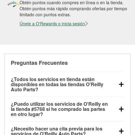
Obtén puntos cuando compres en línea o en la tienda.
Obtén puntos más rápido comprando ofertas por tiempo
limitado con puntos extras.
Únete a O'Rewards o inicia sesión
Preguntas Frecuentes
¿Todos los servicios en tienda están
disponibles en todas las tiendas O'Reilly
Auto Parts?
Todos los servicios gratuitos de tienda, incluyendo
¿Puedo utilizar los servicios de O'Reilly en
las pruebas de batería, pruebas de alternador y
la tienda #5768 si he comprado las partes
motor de arranque, revisión de la luz “Check Engine”
en otro lugar?
con O'Reilly VeriScan® e instalación de
Puedes solicitar la mayoría de los servicios en tienda
limpiaparabrisas o bombillas, están disponibles en
¿Necesito hacer una cita previa para los
de O'Reilly Auto Parts que estén disponibles en la
todas las tiendas O'Reilly Auto Parts. La tienda
servicios de O'Reilly Auto Parts?