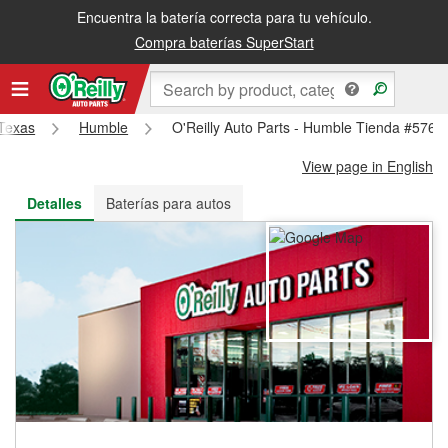
Encuentra la batería correcta para tu vehículo.
Recibe tu orden gratis al día siguiente o recógela en la tienda
Compra baterías SuperStart
Texas
Humble
O'Reilly Auto Parts - Humble Tienda #5768
View page in English
Detalles
Baterías para autos