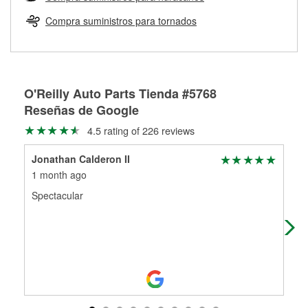
Más información sobre el Programa de Préstamo de
ser rectificados con seguridad. Si tus tambores o discos no
Herramientas de O'Reilly
pueden ser reutilizados, podemos ayudarte a encontrar las
Compra suministros para tornados
partes de reemplazo correctas para tu reparación.
Rectificación de tambores y discos de freno
O'Reilly Auto Parts Tienda #5768
Reseñas de Google
4.5 rating of 226 reviews
Jonathan Calderon II
Bil
1 month ago
1 m
Spectacular
Jad