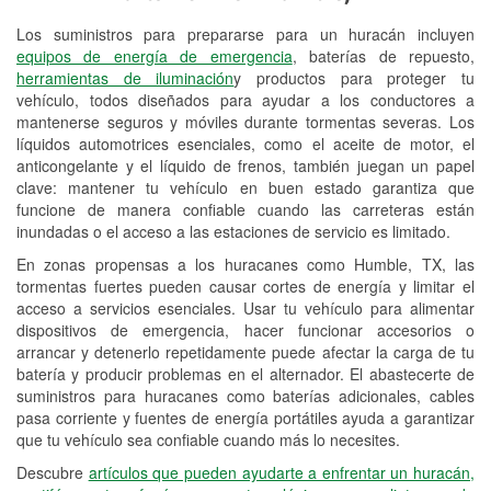
Los suministros para prepararse para un huracán incluyen
Reciclaje de baterías y aceite
equipos de energía de emergencia
, baterías de repuesto,
herramientas de iluminación
y productos para proteger tu
Instalación de bombillas de faros
vehículo, todos diseñados para ayudar a los conductores a
Instalación de limpiaparabrisas
mantenerse seguros y móviles durante tormentas severas. Los
líquidos automotrices esenciales, como el aceite de motor, el
Programa de Préstamo de
anticongelante y el líquido de frenos, también juegan un papel
clave: mantener tu vehículo en buen estado garantiza que
Herramientas
funcione de manera confiable cuando las carreteras están
inundadas o el acceso a las estaciones de servicio es limitado.
Rectificación de tambores y discos de
freno
En zonas propensas a los huracanes como Humble, TX, las
tormentas fuertes pueden causar cortes de energía y limitar el
Hurricane Supplies
acceso a servicios esenciales. Usar tu vehículo para alimentar
dispositivos de emergencia, hacer funcionar accesorios o
Tornado Supplies
arrancar y detenerlo repetidamente puede afectar la carga de tu
batería y producir problemas en el alternador. El abastecerte de
Conoce más
suministros para huracanes como baterías adicionales, cables
pasa corriente y fuentes de energía portátiles ayuda a garantizar
que tu vehículo sea confiable cuando más lo necesites.
Descubre
artículos que pueden ayudarte a enfrentar un huracán,