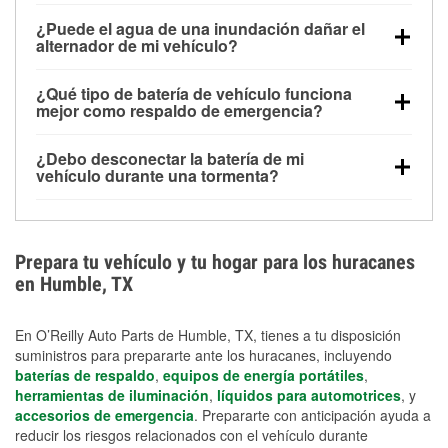
Una batería completamente cargada puede
¿Puede el agua de una inundación dañar el
alimentar pequeños accesorios durante un tiempo
alternador de mi vehículo?
limitado, pero el uso repetido sin conducir el vehículo
Sí. Los alternadores suelen estar montados en la
puede descargarla rápidamente. Se recomienda
¿Qué tipo de batería de vehículo funciona
parte baja del compartimento del motor y pueden
contar con un equipo de carga de respaldo para
mejor como respaldo de emergencia?
dañarse si se sumergen, lo que puede provocar una
cortes prolongados.
Las baterías AGM y marinas se usan comúnmente
falla en el sistema de carga y que la batería se agote
¿Debo desconectar la batería de mi
para aplicaciones de ciclo profundo porque son
días después de la exposición.
vehículo durante una tormenta?
selladas, resistentes a las vibraciones y más
Desconectarla puede ayudar a prevenir ciertas
adecuadas para ciclos repetidos de descarga
sobrecargas eléctricas, pero no te protegerá contra
profunda y recarga.
los daños por inundación. Evitar el agua estancada y
Prepara tu vehículo y tu hogar para los huracanes
preparar opciones de carga de respaldo son
en Humble, TX
medidas de protección más efectivas.
En O’Reilly Auto Parts de Humble, TX, tienes a tu disposición
suministros para prepararte ante los huracanes, incluyendo
baterías de respaldo
,
equipos de energía portátiles
,
herramientas de iluminación
,
líquidos para automotrices
, y
accesorios de emergencia
. Prepararte con anticipación ayuda a
reducir los riesgos relacionados con el vehículo durante