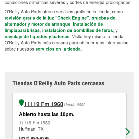
condiciones climáticas severas y cortes de energía prolongados.
O’Reilly Auto Parts ofrece servicios gratis en la tienda, como
revisión gratis de la luz “Check Engine”
,
pruebas de
alternador y motor de arranque
,
instalación de
limpiaparabrisas
,
instalación de bombillas de faros
, y
reciclaje de líquidos y baterías
. Visita hoy mismo tu tienda
O’Reilly Auto Parts más cercana para obtener más información
sobre nuestros
servicios en la tienda
.
Tiendas O'Reilly Auto Parts cercanas
11119 Fm 1960
Tienda 6092
Abierto hasta las 10pm.
Ab
11119 Fm 1960
52
Huffman, TX
Hu
(832) 990-8298
(2