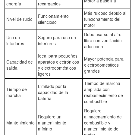
Motor a gasolina
energía
recargables
Más ruidoso debido al
Funcionamiento
Nivel de ruido
funcionamiento del
silencioso
motor
Debe usarse al aire
Uso en
Seguro para uso en
libre con ventilación
interiores
interiores
adecuada
Ideal para pequeños
Mayor potencia para
Capacidad de
aparatos electrónicos
electrodomésticos
salida
y electrodomésticos
grandes
ligeros
Tiempo de marcha
Limitado por la
Tiempo de
ampliada con
capacidad de la
marcha
reabastecimiento de
batería
combustible
Requiere
Requiere un
almacenamiento de
Mantenimiento
mantenimiento
combustible y
mínimo
mantenimiento del
motor