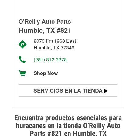
O'Reilly Auto Parts
Humble, TX #821
8070 Fm 1960 East
Humble, TX 77346
(281) 812-3278
Shop Now
SERVICIOS EN LA TIENDA
Prueba de batería
Prueba de alternadores y
Encuentra productos esenciales para
arrancadores
huracanes en la tienda O’Reilly Auto
Parts #821 en Humble, TX
Revisión de la luz "Check Engine"