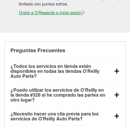
limitado con puntos extras.
Únete a O'Rewards o inicia sesión
Preguntas Frecuentes
¿Todos los servicios en tienda están
disponibles en todas las tiendas O'Reilly
Auto Parts?
Todos los servicios gratuitos de tienda, incluyendo
¿Puedo utilizar los servicios de O'Reilly en
las pruebas de batería, pruebas de alternador y
la tienda #326 si he comprado las partes en
motor de arranque, revisión de la luz “Check Engine”
otro lugar?
con O'Reilly VeriScan® e instalación de
Puedes solicitar la mayoría de los servicios en tienda
limpiaparabrisas o bombillas, están disponibles en
¿Necesito hacer una cita previa para los
de O'Reilly Auto Parts que estén disponibles en la
todas las tiendas O'Reilly Auto Parts. La tienda
servicios de O'Reilly Auto Parts?
tienda #326 de Iowa Park, TX aunque hayas
O'Reilly #326 de Iowa Park, TX también ofrece
No es necesario agendar una cita para ninguno de
comprado las partes en otro sitio. Los servicios como