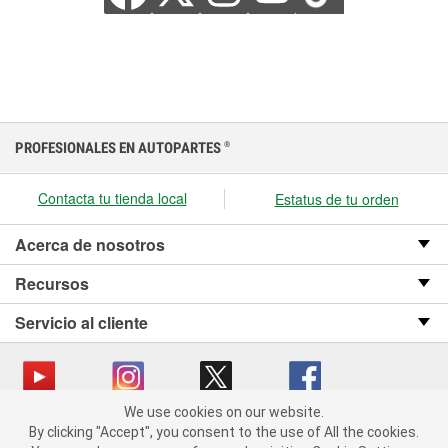
PROFESIONALES EN AUTOPARTES
®
Contacta tu tienda local
Estatus de tu orden
Acerca de nosotros
Recursos
Servicio al cliente
We use cookies on our website.
We use cookies on our website. By clicking "Accept", you consent
Copyright © 2008-2026 O’Reilly Auto Parts v OST_3.2.0.0.729 (3) cv1361
By clicking "Accept", you consent to the use of All the cookies.
to the use of All the cookies.
catalog_main