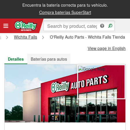
Encuentra la batería correcta para tu vehículo.
Recibe tu orden gratis al día siguiente o recógela en la tienda
Compra baterías SuperStart
s
Wichita Falls
O'Reilly Auto Parts - Wichita Falls Tienda 
View page in English
Detalles
Baterías para autos