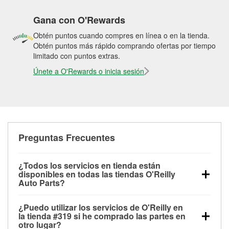
Gana con O'Rewards
Obtén puntos cuando compres en línea o en la tienda.
Obtén puntos más rápido comprando ofertas por tiempo
limitado con puntos extras.
Únete a O'Rewards o inicia sesión
Preguntas Frecuentes
¿Todos los servicios en tienda están
disponibles en todas las tiendas O'Reilly
Auto Parts?
Todos los servicios gratuitos de tienda, incluyendo
¿Puedo utilizar los servicios de O'Reilly en
las pruebas de batería, pruebas de alternador y
la tienda #319 si he comprado las partes en
motor de arranque, revisión de la luz “Check Engine”
otro lugar?