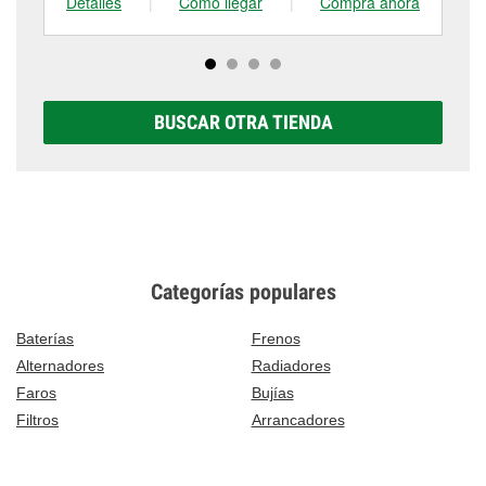
Detalles
|
Cómo llegar
|
Compra ahora
De
BUSCAR OTRA TIENDA
Categorías populares
Baterías
Frenos
Alternadores
Radiadores
Faros
Bujías
Filtros
Arrancadores