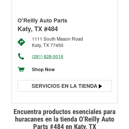
O'Reilly Auto Parts
Katy, TX #484
1111 South Mason Road
Katy, TX 77450
(281) 828-0016
Shop Now
SERVICIOS EN LA TIENDA
Prueba de batería
Prueba de alternadores y
Encuentra productos esenciales para
arrancadores
huracanes en la tienda O’Reilly Auto
Parts #484 en Katy, TX
Revisión de la luz "Check Engine"