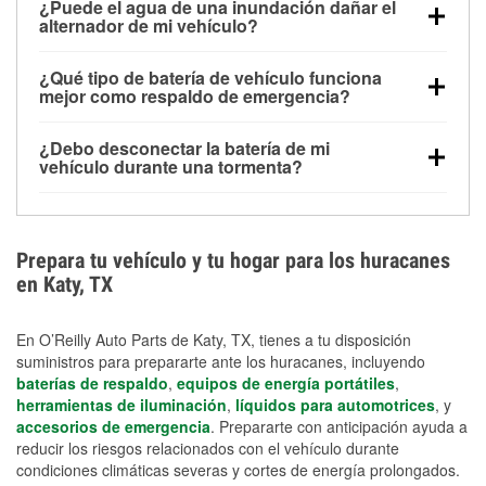
¿Puede el agua de una inundación dañar el
alimentar pequeños accesorios durante un tiempo
alternador de mi vehículo?
limitado, pero el uso repetido sin conducir el vehículo
Sí. Los alternadores suelen estar montados en la
puede descargarla rápidamente. Se recomienda
¿Qué tipo de batería de vehículo funciona
parte baja del compartimento del motor y pueden
contar con un equipo de carga de respaldo para
mejor como respaldo de emergencia?
dañarse si se sumergen, lo que puede provocar una
cortes prolongados.
Las baterías AGM y marinas se usan comúnmente
falla en el sistema de carga y que la batería se agote
¿Debo desconectar la batería de mi
para aplicaciones de ciclo profundo porque son
días después de la exposición.
vehículo durante una tormenta?
selladas, resistentes a las vibraciones y más
Desconectarla puede ayudar a prevenir ciertas
adecuadas para ciclos repetidos de descarga
sobrecargas eléctricas, pero no te protegerá contra
profunda y recarga.
los daños por inundación. Evitar el agua estancada y
Prepara tu vehículo y tu hogar para los huracanes
preparar opciones de carga de respaldo son
en Katy, TX
medidas de protección más efectivas.
En O’Reilly Auto Parts de Katy, TX, tienes a tu disposición
suministros para prepararte ante los huracanes, incluyendo
baterías de respaldo
,
equipos de energía portátiles
,
herramientas de iluminación
,
líquidos para automotrices
, y
accesorios de emergencia
. Prepararte con anticipación ayuda a
reducir los riesgos relacionados con el vehículo durante
condiciones climáticas severas y cortes de energía prolongados.