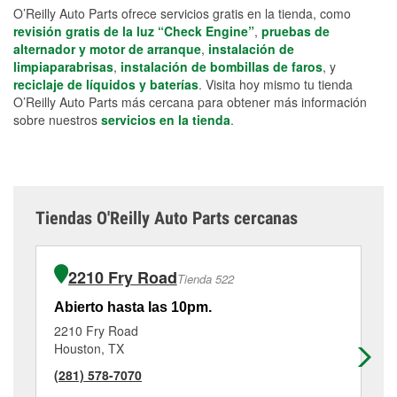
O’Reilly Auto Parts ofrece servicios gratis en la tienda, como
revisión gratis de la luz “Check Engine”
,
pruebas de
alternador y motor de arranque
,
instalación de
limpiaparabrisas
,
instalación de bombillas de faros
, y
reciclaje de líquidos y baterías
. Visita hoy mismo tu tienda
O’Reilly Auto Parts más cercana para obtener más información
sobre nuestros
servicios en la tienda
.
Tiendas O'Reilly Auto Parts cercanas
2210 Fry Road
Tienda 522
Abierto hasta las 10pm.
Ab
2210 Fry Road
28
Houston, TX
Ka
(281) 578-7070
(2