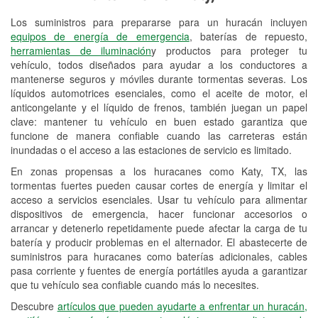
Los suministros para prepararse para un huracán incluyen
Reciclaje de baterías y aceite
equipos de energía de emergencia
, baterías de repuesto,
herramientas de iluminación
y productos para proteger tu
Instalación de bombillas de faros
vehículo, todos diseñados para ayudar a los conductores a
Instalación de limpiaparabrisas
mantenerse seguros y móviles durante tormentas severas. Los
líquidos automotrices esenciales, como el aceite de motor, el
Programa de Préstamo de
anticongelante y el líquido de frenos, también juegan un papel
clave: mantener tu vehículo en buen estado garantiza que
Herramientas
funcione de manera confiable cuando las carreteras están
inundadas o el acceso a las estaciones de servicio es limitado.
Mezcla de pinturas
En zonas propensas a los huracanes como Katy, TX, las
Rectificación de tambores y discos de
tormentas fuertes pueden causar cortes de energía y limitar el
freno
acceso a servicios esenciales. Usar tu vehículo para alimentar
dispositivos de emergencia, hacer funcionar accesorios o
Hurricane Supplies
arrancar y detenerlo repetidamente puede afectar la carga de tu
batería y producir problemas en el alternador. El abastecerte de
Tornado Supplies
suministros para huracanes como baterías adicionales, cables
pasa corriente y fuentes de energía portátiles ayuda a garantizar
Conoce más
que tu vehículo sea confiable cuando más lo necesites.
Idiomas adicionales
Descubre
artículos que pueden ayudarte a enfrentar un huracán,