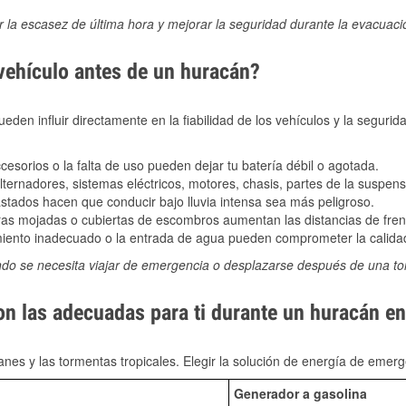
ir la escasez de última hora y mejorar la seguridad durante la evacuac
 vehículo antes de un huracán?
den influir directamente en la fiabilidad de los vehículos y la segurid
sorios o la falta de uso pueden dejar tu batería débil o agotada.
ernadores, sistemas eléctricos, motores, chasis, partes de la suspens
stados hacen que conducir bajo lluvia intensa sea más peligroso.
as mojadas o cubiertas de escombros aumentan las distancias de frena
ento inadecuado o la entrada de agua pueden comprometer la calidad
ndo se necesita viajar de emergencia o desplazarse después de una t
son las adecuadas para ti durante un huracán e
nes y las tormentas tropicales. Elegir la solución de energía de eme
Generador a gasolina