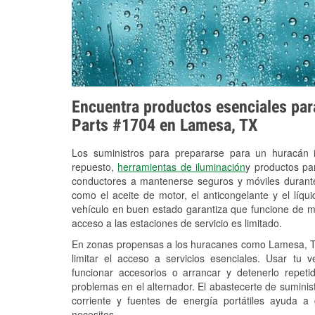
Encuentra productos esenciales para
Parts #1704 en Lamesa, TX
Los suministros para prepararse para un huracán
repuesto,
herramientas de iluminación
y productos pa
conductores a mantenerse seguros y móviles durante
como el aceite de motor, el anticongelante y el líq
vehículo en buen estado garantiza que funcione de m
acceso a las estaciones de servicio es limitado.
En zonas propensas a los huracanes como Lamesa, TX
limitar el acceso a servicios esenciales. Usar tu 
funcionar accesorios o arrancar y detenerlo repet
problemas en el alternador. El abastecerte de sumini
corriente y fuentes de energía portátiles ayuda a
necesites.