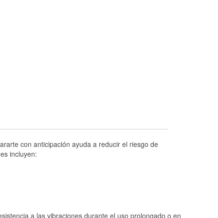
Prueba de alternadores y arrancadores
Revisión de la luz "Check Engine"
Reciclaje de baterías y aceite
Instalación de bombillas de faros
Instalación de limpiaparabrisas
Programa de Préstamo de Herramientas
Rectificación de tambores y discos de
freno
Hurricane Supplies
Tornado Supplies
rarte con anticipación ayuda a reducir el riesgo de
Conoce más
es incluyen:
istencia a las vibraciones durante el uso prolongado o en