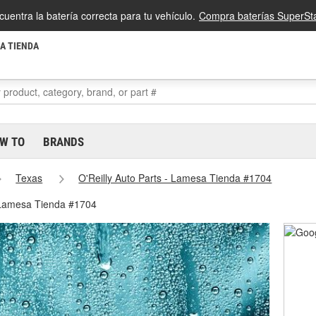
cuentra la batería correcta para tu vehículo.
Compra baterías SuperSta
LA TIENDA
W TO
BRANDS
Texas
O'Reilly Auto Parts - Lamesa Tienda #1704
- Lamesa Tienda #1704