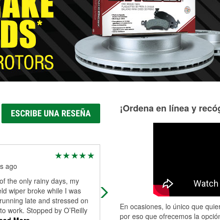
¡Ordena en línea y recóg
ESCRIBE UNA RESEÑA
Victoria Gonzalez
s ago
4 months ago
f the only rainy days, my
Loved the service a man named J
ld wiper broke while I was
helped me out so much today he 
running late and stressed on
so much about cars and helped m
En ocasiones, lo único que quier
to work. Stopped by O’Reilly
get the parts I needed today would
por eso que ofrecemos la opción