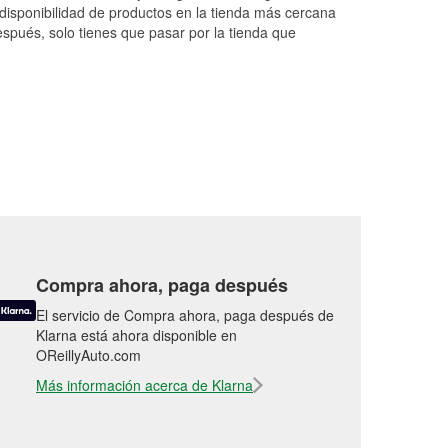
They e
...
Read More
disponibilidad de productos en la tienda más cercana
espués, solo tienes que pasar por la tienda que
Compra ahora, paga después
El servicio de Compra ahora, paga después de
Klarna está ahora disponible en
OReillyAuto.com
Más información acerca de Klarna