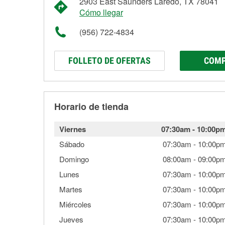
2903 East Saunders Laredo, TX 78041
Cómo llegar
(956) 722-4834
FOLLETO DE OFERTAS
COMP
Horario de tienda
Viernes
07:30am
-
10:00p
Sábado
07:30am
-
10:00p
Domingo
08:00am
-
09:00p
Lunes
07:30am
-
10:00p
Martes
07:30am
-
10:00p
Miércoles
07:30am
-
10:00p
Jueves
07:30am
-
10:00p