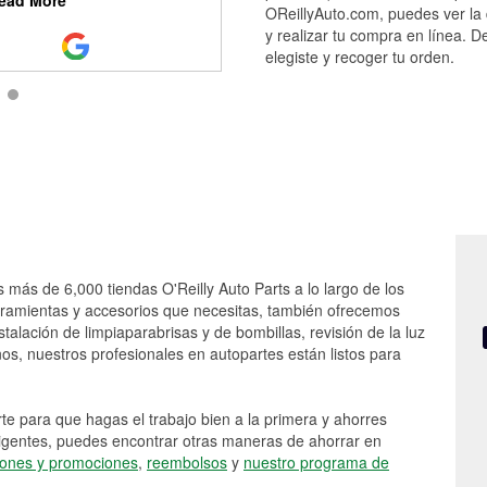
ead More
recomm
...
Read More
OReillyAuto.com, puedes ver la 
y realizar tu compra en línea. D
elegiste y recoger tu orden.
s más de 6,000 tiendas O'Reilly Auto Parts a lo largo de los
rramientas y accesorios que necesitas, también ofrecemos
stalación de limpiaparabrisas y de bombillas, revisión de la luz
s, nuestros profesionales en autopartes están listos para
e para que hagas el trabajo bien a la primera y ahorres
vigentes, puedes encontrar otras maneras de ahorrar en
ones y promociones
,
reembolsos
y
nuestro programa de