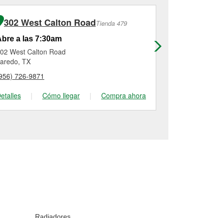
302 West Calton Road
Tienda 479
bre a las 7:30am
Abierto has
02 West Calton Road
4019 San Be
aredo, TX
Laredo, TX
956) 726-9871
(956) 717-18
etalles
|
Cómo llegar
|
Compra ahora
Detalles
|
Radiadores