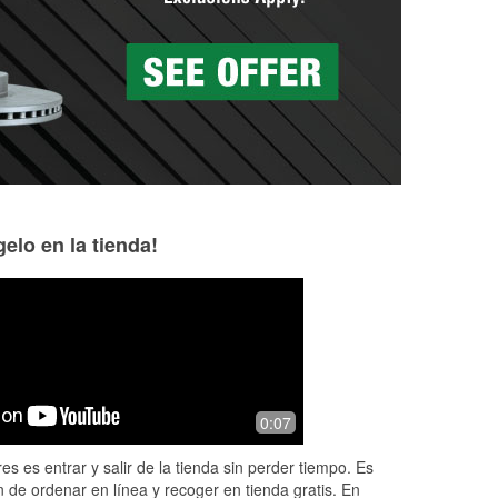
elo en la tienda!
Isabella Ruiz
Xan Z
5 months ago
5 months ago
uan
I had a great experience at O’Reilly
Highly recommen
0:07
knew
Auto Parts. The staff was very
e
knowledgeable and took the time to
es es entrar y salir de la tienda sin perder tiempo. Es
help me find exactly what I needed.
 de ordenar en línea y recoger en tienda gratis. En