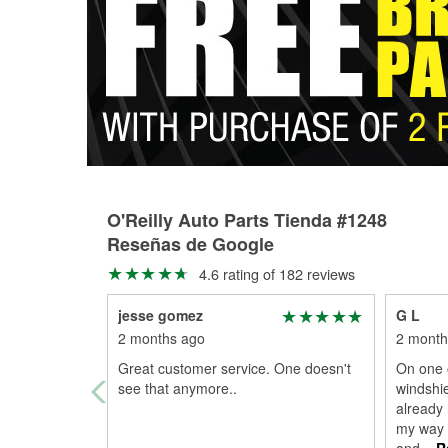
O'Reilly Auto Parts Tienda #1248
Reseñas de Google
4.6 rating of 182 reviews
jesse gomez
G L
2 months ago
2 month
Great customer service. One doesn't
On one o
see that anymore..
windshie
already 
my way 