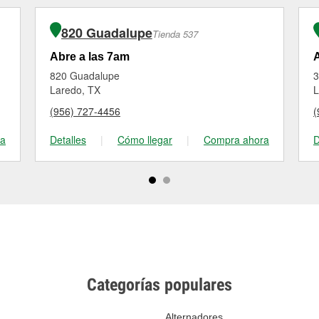
820 Guadalupe
Tienda 537
Abre a las 7am
A
820 Guadalupe
3
Laredo, TX
L
(956) 727-4456
(
ra
Detalles
|
Cómo llegar
|
Compra ahora
D
Categorías populares
Alternadores