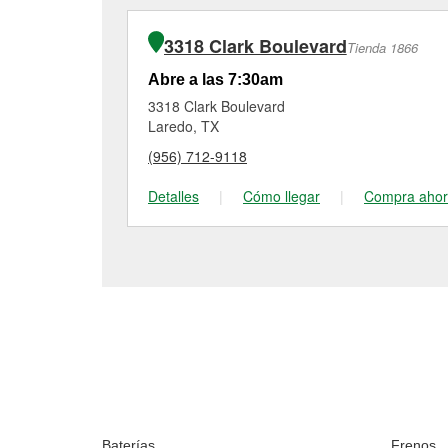
3318 Clark Boulevard
Tienda 1866
Abre a las 7:30am
3318 Clark Boulevard
Laredo, TX
(956) 712-9118
Detalles
|
Cómo llegar
|
Compra aho
Baterías
Frenos