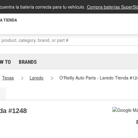
cuentra la batería correcta para tu vehículo.
Compra baterías SuperSta
LA TIENDA
W TO
BRANDS
Texas
Laredo
O'Reilly Auto Parts - Laredo Tienda #12
nda #1248