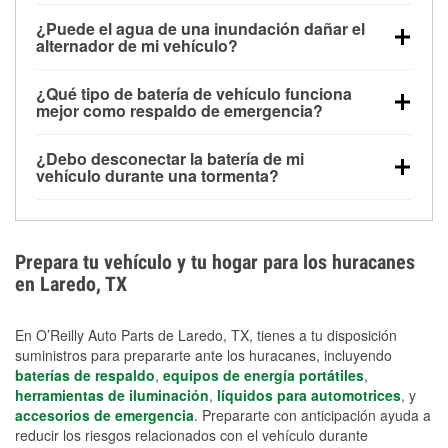
Una batería completamente cargada puede
¿Puede el agua de una inundación dañar el
alimentar pequeños accesorios durante un tiempo
alternador de mi vehículo?
limitado, pero el uso repetido sin conducir el vehículo
Sí. Los alternadores suelen estar montados en la
puede descargarla rápidamente. Se recomienda
¿Qué tipo de batería de vehículo funciona
parte baja del compartimento del motor y pueden
contar con un equipo de carga de respaldo para
mejor como respaldo de emergencia?
dañarse si se sumergen, lo que puede provocar una
cortes prolongados.
Las baterías AGM y marinas se usan comúnmente
falla en el sistema de carga y que la batería se agote
¿Debo desconectar la batería de mi
para aplicaciones de ciclo profundo porque son
días después de la exposición.
vehículo durante una tormenta?
selladas, resistentes a las vibraciones y más
Desconectarla puede ayudar a prevenir ciertas
adecuadas para ciclos repetidos de descarga
sobrecargas eléctricas, pero no te protegerá contra
profunda y recarga.
los daños por inundación. Evitar el agua estancada y
Prepara tu vehículo y tu hogar para los huracanes
preparar opciones de carga de respaldo son
en Laredo, TX
medidas de protección más efectivas.
En O’Reilly Auto Parts de Laredo, TX, tienes a tu disposición
suministros para prepararte ante los huracanes, incluyendo
baterías de respaldo
,
equipos de energía portátiles
,
herramientas de iluminación
,
líquidos para automotrices
, y
accesorios de emergencia
. Prepararte con anticipación ayuda a
reducir los riesgos relacionados con el vehículo durante