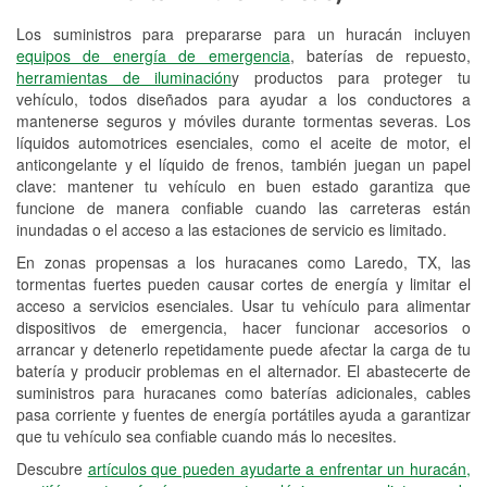
Los suministros para prepararse para un huracán incluyen
Reciclaje de baterías y aceite
equipos de energía de emergencia
, baterías de repuesto,
herramientas de iluminación
y productos para proteger tu
Instalación de bombillas de faros
vehículo, todos diseñados para ayudar a los conductores a
Instalación de limpiaparabrisas
mantenerse seguros y móviles durante tormentas severas. Los
líquidos automotrices esenciales, como el aceite de motor, el
Programa de Préstamo de
anticongelante y el líquido de frenos, también juegan un papel
clave: mantener tu vehículo en buen estado garantiza que
Herramientas
funcione de manera confiable cuando las carreteras están
inundadas o el acceso a las estaciones de servicio es limitado.
Rectificación de tambores y discos de
freno
En zonas propensas a los huracanes como Laredo, TX, las
tormentas fuertes pueden causar cortes de energía y limitar el
Hurricane Supplies
acceso a servicios esenciales. Usar tu vehículo para alimentar
dispositivos de emergencia, hacer funcionar accesorios o
Tornado Supplies
arrancar y detenerlo repetidamente puede afectar la carga de tu
batería y producir problemas en el alternador. El abastecerte de
Conoce más
suministros para huracanes como baterías adicionales, cables
pasa corriente y fuentes de energía portátiles ayuda a garantizar
Idiomas adicionales
que tu vehículo sea confiable cuando más lo necesites.
Español
Descubre
artículos que pueden ayudarte a enfrentar un huracán,