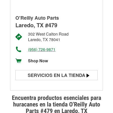
O'Reilly Auto Parts
Laredo, TX #479
302 West Calton Road
Laredo, TX 78041
(956) 726-9871
Shop Now
SERVICIOS EN LA TIENDA
Prueba de batería
Prueba de alternadores y
Encuentra productos esenciales para
arrancadores
huracanes en la tienda O’Reilly Auto
Parts #479 en Laredo, TX
Revisión de la luz "Check Engine"