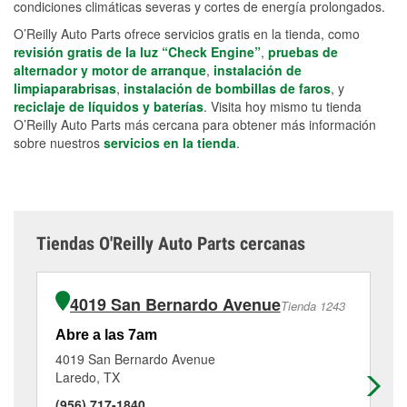
condiciones climáticas severas y cortes de energía prolongados.
O’Reilly Auto Parts ofrece servicios gratis en la tienda, como
revisión gratis de la luz “Check Engine”
,
pruebas de
alternador y motor de arranque
,
instalación de
limpiaparabrisas
,
instalación de bombillas de faros
, y
reciclaje de líquidos y baterías
. Visita hoy mismo tu tienda
O’Reilly Auto Parts más cercana para obtener más información
sobre nuestros
servicios en la tienda
.
Tiendas O'Reilly Auto Parts cercanas
4019 San Bernardo Avenue
Tienda 1243
Abre a las 7am
Ab
4019 San Bernardo Avenue
29
Laredo, TX
La
(956) 717-1840
(9