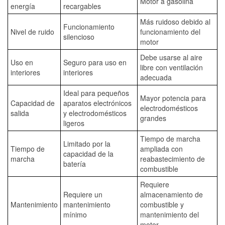
Motor a gasolina
energía
recargables
Más ruidoso debido al
Funcionamiento
Nivel de ruido
funcionamiento del
silencioso
motor
Debe usarse al aire
Uso en
Seguro para uso en
libre con ventilación
interiores
interiores
adecuada
Ideal para pequeños
Mayor potencia para
Capacidad de
aparatos electrónicos
electrodomésticos
salida
y electrodomésticos
grandes
ligeros
Tiempo de marcha
Limitado por la
Tiempo de
ampliada con
capacidad de la
marcha
reabastecimiento de
batería
combustible
Requiere
Requiere un
almacenamiento de
Mantenimiento
mantenimiento
combustible y
mínimo
mantenimiento del
motor