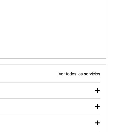
Ver todos los servicios
 autos, camionetas, SUVs, vehículos comerciales y
 probarse dentro o fuera del vehículo y cargarse en
uno de nuestros profesionales te ayudará a encontrar
otor de arranque o alternador. Lleva tu vehículo a tu
y arranque en el estacionamiento, o desmonta el
rueben.