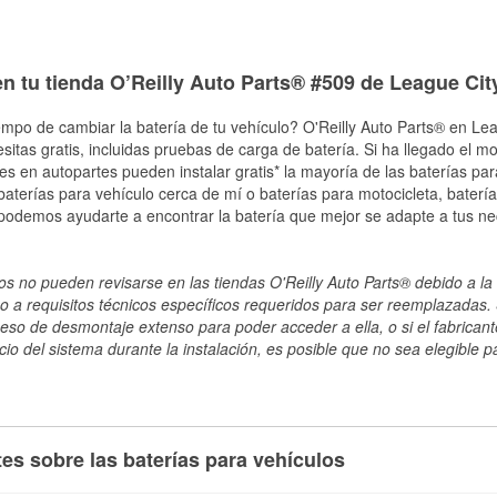
n tu tienda O’Reilly Auto Parts® #509 de League Cit
empo de cambiar la batería de tu vehículo? O'Reilly Auto Parts® en Lea
esitas gratis, incluidas pruebas de carga de batería. Si ha llegado el 
les en autopartes pueden instalar gratis* la mayoría de las baterías pa
terías para vehículo cerca de mí o baterías para motocicleta, batería
 podemos ayudarte a encontrar la batería que mejor se adapte a tus n
s no pueden revisarse en las tiendas O'Reilly Auto Parts® debido a la 
o a requisitos técnicos específicos requeridos para ser reemplazadas. S
ceso de desmontaje extenso para poder acceder a ella, o si el fabricant
cio del sistema durante la instalación, es posible que no sea elegible pa
es sobre las baterías para vehículos