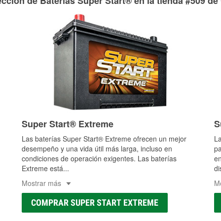
cción de Baterías Super Start® en la tienda #509 de
Super Start® Extreme
S
Las baterías Super Start® Extreme ofrecen un mejor
La
desempeño y una vida útil más larga, incluso en
pa
condiciones de operación exigentes. Las baterías
en
Extreme está
...
di
Mostrar más
M
COMPRAR SUPER START EXTREME