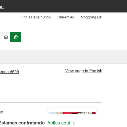
rt
Find a Repair Shop
Current Ad
Shopping List
View page in English
Tienda #509
Estamos contratando
Aplica aquí