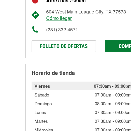
Abre a las 7:30am
604 West Main League City, TX 77573
Cómo llegar
(281) 332-4571
FOLLETO DE OFERTAS
COMP
Horario de tienda
Viernes
07:30am
-
09:00p
Sábado
07:30am
-
09:00p
Domingo
08:00am
-
08:00p
Lunes
07:30am
-
09:00p
Martes
07:30am
-
09:00p
Miércoles
07:30am
-
09:00p