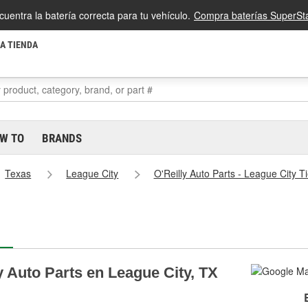
cuentra la batería correcta para tu vehículo.
Compra baterías SuperSta
LA TIENDA
W TO
BRANDS
Texas
League City
O'Reilly Auto Parts - League City 
y Auto Parts en League City, TX