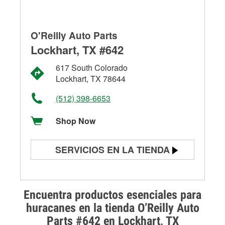
O'Reilly Auto Parts
Lockhart, TX #642
617 South Colorado
Lockhart, TX 78644
(512) 398-6653
Shop Now
SERVICIOS EN LA TIENDA
Prueba de batería
Prueba de alternadores y
Encuentra productos esenciales para
arrancadores
huracanes en la tienda O’Reilly Auto
Parts #642 en Lockhart, TX
Revisión de la luz "Check Engine"