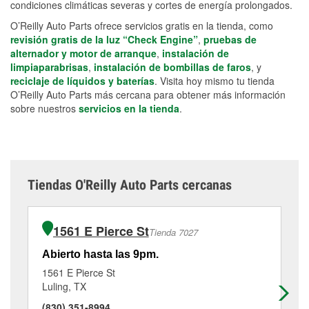
condiciones climáticas severas y cortes de energía prolongados.
O’Reilly Auto Parts ofrece servicios gratis en la tienda, como
revisión gratis de la luz “Check Engine”
,
pruebas de
alternador y motor de arranque
,
instalación de
limpiaparabrisas
,
instalación de bombillas de faros
, y
reciclaje de líquidos y baterías
. Visita hoy mismo tu tienda
O’Reilly Auto Parts más cercana para obtener más información
sobre nuestros
servicios en la tienda
.
Tiendas O'Reilly Auto Parts cercanas
1561 E Pierce St
Tienda 7027
Abierto hasta las 9pm.
Ab
1561 E Pierce St
22
Luling, TX
Ky
(830) 351-8994
(5