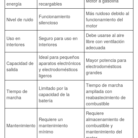
Motor a gasolina
energía
recargables
Más ruidoso debido al
Funcionamiento
Nivel de ruido
funcionamiento del
silencioso
motor
Debe usarse al aire
Uso en
Seguro para uso en
libre con ventilación
interiores
interiores
adecuada
Ideal para pequeños
Mayor potencia para
Capacidad de
aparatos electrónicos
electrodomésticos
salida
y electrodomésticos
grandes
ligeros
Tiempo de marcha
Limitado por la
Tiempo de
ampliada con
capacidad de la
marcha
reabastecimiento de
batería
combustible
Requiere
Requiere un
almacenamiento de
Mantenimiento
mantenimiento
combustible y
mínimo
mantenimiento del
motor