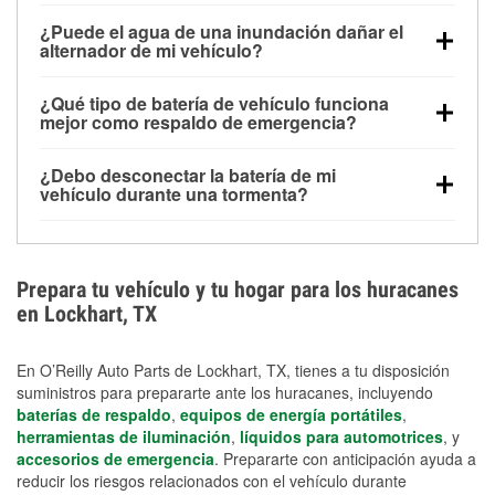
Una batería completamente cargada puede
¿Puede el agua de una inundación dañar el
alimentar pequeños accesorios durante un tiempo
alternador de mi vehículo?
limitado, pero el uso repetido sin conducir el vehículo
Sí. Los alternadores suelen estar montados en la
puede descargarla rápidamente. Se recomienda
¿Qué tipo de batería de vehículo funciona
parte baja del compartimento del motor y pueden
contar con un equipo de carga de respaldo para
mejor como respaldo de emergencia?
dañarse si se sumergen, lo que puede provocar una
cortes prolongados.
Las baterías AGM y marinas se usan comúnmente
falla en el sistema de carga y que la batería se agote
¿Debo desconectar la batería de mi
para aplicaciones de ciclo profundo porque son
días después de la exposición.
vehículo durante una tormenta?
selladas, resistentes a las vibraciones y más
Desconectarla puede ayudar a prevenir ciertas
adecuadas para ciclos repetidos de descarga
sobrecargas eléctricas, pero no te protegerá contra
profunda y recarga.
los daños por inundación. Evitar el agua estancada y
Prepara tu vehículo y tu hogar para los huracanes
preparar opciones de carga de respaldo son
en Lockhart, TX
medidas de protección más efectivas.
En O’Reilly Auto Parts de Lockhart, TX, tienes a tu disposición
suministros para prepararte ante los huracanes, incluyendo
baterías de respaldo
,
equipos de energía portátiles
,
herramientas de iluminación
,
líquidos para automotrices
, y
accesorios de emergencia
. Prepararte con anticipación ayuda a
reducir los riesgos relacionados con el vehículo durante