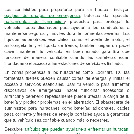
Los suministros para prepararse para un huracán incluyen
Reciclaje de baterías y aceite
equipos de energía de emergencia
, baterías de repuesto,
herramientas de iluminación
y productos para proteger tu
Instalación de bombillas de faros
vehículo, todos diseñados para ayudar a los conductores a
Instalación de limpiaparabrisas
mantenerse seguros y móviles durante tormentas severas. Los
líquidos automotrices esenciales, como el aceite de motor, el
Programa de Préstamo de
anticongelante y el líquido de frenos, también juegan un papel
clave: mantener tu vehículo en buen estado garantiza que
Herramientas
funcione de manera confiable cuando las carreteras están
inundadas o el acceso a las estaciones de servicio es limitado.
Rectificación de tambores y discos de
freno
En zonas propensas a los huracanes como Lockhart, TX, las
tormentas fuertes pueden causar cortes de energía y limitar el
Mangueras hidráulicas a la medida
acceso a servicios esenciales. Usar tu vehículo para alimentar
dispositivos de emergencia, hacer funcionar accesorios o
Hurricane Supplies
arrancar y detenerlo repetidamente puede afectar la carga de tu
batería y producir problemas en el alternador. El abastecerte de
Tornado Supplies
suministros para huracanes como baterías adicionales, cables
pasa corriente y fuentes de energía portátiles ayuda a garantizar
Conoce más
que tu vehículo sea confiable cuando más lo necesites.
Idiomas adicionales
Descubre
artículos que pueden ayudarte a enfrentar un huracán,