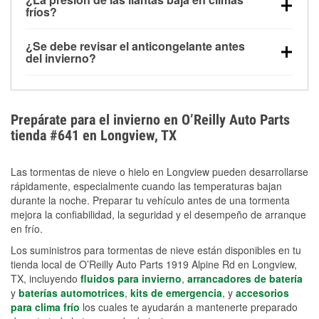
la congelación y ayuda a disolver la sal y la nieve
arranque.
fríos?
derretida en la carretera para mejorar la visibilidad.
Sí. La presión de las llantas normalmente disminuye
¿Se debe revisar el anticongelante antes
alrededor de 1 PSI por cada 10 °F que baja la
del invierno?
temperatura. Puedes obtener más información sobre
Sí. Una mezcla adecuada del anticongelante protege
la baja presión en invierno en nuestro artículo.
el motor contra la congelación, las grietas internas y
el sobrecalentamiento en condiciones de frío
Prepárate para el invierno en O’Reilly Auto Parts
extremo. Aprende cómo comprobar la protección
tienda #641 en Longview, TX
anticongelante en nuestra sección How-To.
Las tormentas de nieve o hielo en Longview pueden desarrollarse
rápidamente, especialmente cuando las temperaturas bajan
durante la noche. Preparar tu vehículo antes de una tormenta
mejora la confiabilidad, la seguridad y el desempeño de arranque
en frío.
Los suministros para tormentas de nieve están disponibles en tu
tienda local de O’Reilly Auto Parts 1919 Alpine Rd en Longview,
TX, incluyendo
fluidos para invierno
,
arrancadores de batería
y
baterías automotrices
,
kits de emergencia
, y
accesorios
para clima frío
los cuales te ayudarán a mantenerte preparado