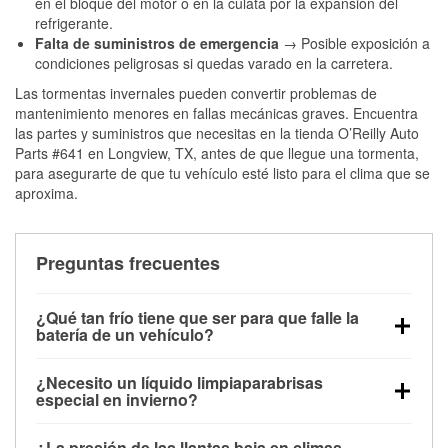
en el bloque del motor o en la culata por la expansión del
refrigerante.
Falta de suministros de emergencia
→ Posible exposición a
condiciones peligrosas si quedas varado en la carretera.
Las tormentas invernales pueden convertir problemas de
mantenimiento menores en fallas mecánicas graves. Encuentra
las partes y suministros que necesitas en la tienda O’Reilly Auto
Parts #641 en Longview, TX, antes de que llegue una tormenta,
para asegurarte de que tu vehículo esté listo para el clima que se
aproxima.
Preguntas frecuentes
¿Qué tan frío tiene que ser para que falle la
batería de un vehículo?
La capacidad de la batería comienza a disminuir por
¿Necesito un líquido limpiaparabrisas
debajo de los 32 °F y puede perder hasta la mitad de
especial en invierno?
su potencia de arranque cerca de los 0 °F, lo que
Sí. El líquido limpiaparabrisas para invierno resiste
aumenta la probabilidad de que el vehículo no
¿La presión de las llantas baja en climas