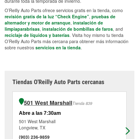
durante toda la temporada de invierno.
O’Reilly Auto Parts ofrece servicios gratis en la tienda, como
revisión gratis de la luz “Check Engine”
,
pruebas de
alternador y motor de arranque
,
instalación de
limpiaparabrisas
,
instalación de bombillas de faros
, and
reciclaje de líquidos y baterías
. Visita hoy mismo tu tienda
O’Reilly Auto Parts más cercana para obtener más información
sobre nuestros
servicios en la tienda
.
Tiendas O'Reilly Auto Parts cercanas
501 West Marshall
Tienda 839
Abre a las 7:30am
Ab
501 West Marshall
24
Longview, TX
Lo
(903) 236-9859
(4