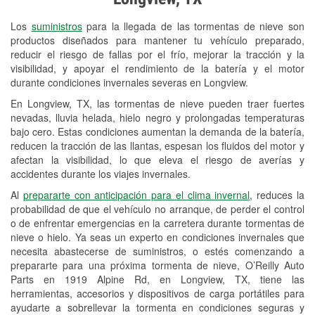
Revisión de la luz "Check Engine"
Los
suministros
para la llegada de las tormentas de nieve son
Reciclaje de baterías y aceite
productos diseñados para mantener tu vehículo preparado,
reducir el riesgo de fallas por el frío, mejorar la tracción y la
Instalación de bombillas de faros
visibilidad, y apoyar el rendimiento de la batería y el motor
Instalación de limpiaparabrisas
durante condiciones invernales severas en Longview.
En Longview, TX, las tormentas de nieve pueden traer fuertes
Programa de Préstamo de
nevadas, lluvia helada, hielo negro y prolongadas temperaturas
Herramientas
bajo cero. Estas condiciones aumentan la demanda de la batería,
reducen la tracción de las llantas, espesan los fluidos del motor y
Rectificación de tambores y discos de
afectan la visibilidad, lo que eleva el riesgo de averías y
freno
accidentes durante los viajes invernales.
Al
prepararte con anticipación para el clima invernal
, reduces la
Snowstorm Supplies
probabilidad de que el vehículo no arranque, de perder el control
o de enfrentar emergencias en la carretera durante tormentas de
Tornado Supplies
nieve o hielo. Ya seas un experto en condiciones invernales que
Conoce más
necesita abastecerse de suministros, o estés comenzando a
prepararte para una próxima tormenta de nieve, O’Reilly Auto
Parts en 1919 Alpine Rd, en Longview, TX, tiene las
herramientas, accesorios y dispositivos de carga portátiles para
ayudarte a sobrellevar la tormenta en condiciones seguras y