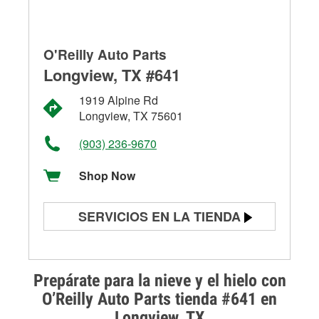
O'Reilly Auto Parts
Longview, TX #641
1919 Alpine Rd
Longview, TX 75601
(903) 236-9670
Shop Now
SERVICIOS EN LA TIENDA
Prueba de batería
Prueba de alternadores y
Prepárate para la nieve y el hielo con
arrancadores
O’Reilly Auto Parts tienda #641 en
Longview, TX