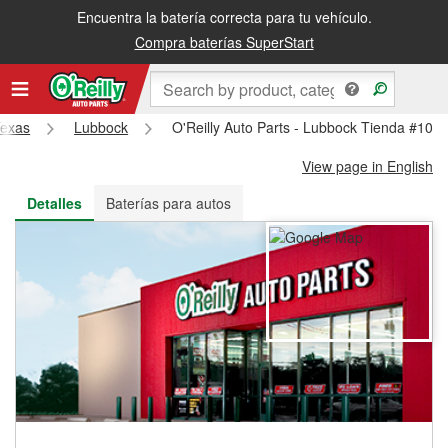
Encuentra la batería correcta para tu vehículo.
Recibe tu orden gratis al día siguiente o recógela en la tienda
Compra baterías SuperStart
exas
Lubbock
O'Reilly Auto Parts - Lubbock Tienda #100
View page in English
Detalles
Baterías para autos