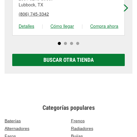
tambores de freno, tienen un pequeño costo que
Lubbock, TX
Lu
puede variar según la tienda. Contacta o visita la
(806) 745-3342
(8
tienda #1005 para obtener más información.
Detalles
|
Cómo llegar
|
Compra ahora
De
BUSCAR OTRA TIENDA
Categorías populares
Baterías
Frenos
Alternadores
Radiadores
Faros
Bujías