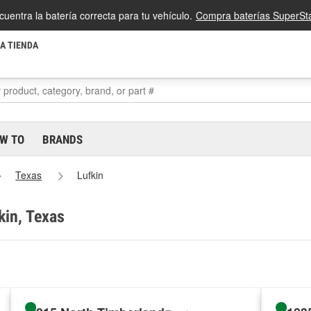
cuentra la batería correcta para tu vehículo.
Compra baterías SuperSta
LA TIENDA
W TO
BRANDS
Texas
Lufkin
kin, Texas