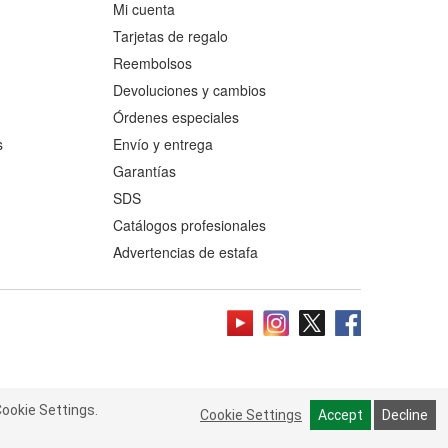
Mi cuenta
Tarjetas de regalo
Reembolsos
Devoluciones y cambios
Órdenes especiales
s
Envío y entrega
Garantías
SDS
Catálogos profesionales
Advertencias de estafa
ookie Settings.
 Cookie Settings.
Read more
Cookie Settings
Cookie Settings
Accept
Accept
Decline
Decline