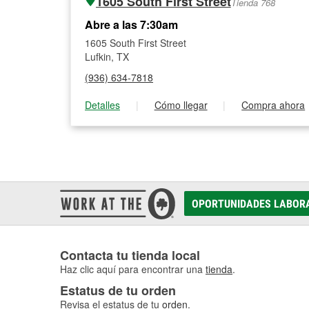
1605 South First Street
Tienda 768
Abre a las 7:30am
1605 South First Street
Lufkin, TX
(936) 634-7818
Detalles
|
Cómo llegar
|
Compra ahora
OPORTUNIDADES LABOR
Contacta tu tienda local
Haz clic aquí para encontrar una
tienda
.
Estatus de tu orden
Revisa el estatus de tu
orden
.