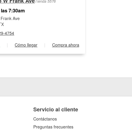
5 W Frank Ave
Tienda 5576
 las 7:30am
 Frank Ave
 TX
29-4754
s
|
Cómo llegar
|
Compra ahora
Servicio al cliente
Contáctanos
Preguntas frecuentes