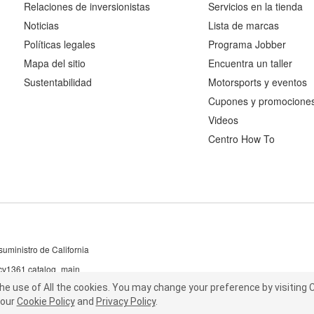
Relaciones de inversionistas
Servicios en la tienda
Noticias
Lista de marcas
Políticas legales
Programa Jobber
Mapa del sitio
Encuentra un taller
Sustentabilidad
Motorsports y eventos
Cupones y promocione
Videos
Centro How To
uministro de California
 cv1361 catalog_main
the use of All the cookies.
he use of All the cookies.
You may change your preference by visiting C
You may change your preference by visiting
our
t our
Cookie Policy
Cookie Policy
and
and
Privacy Policy
Privacy Policy
.
.