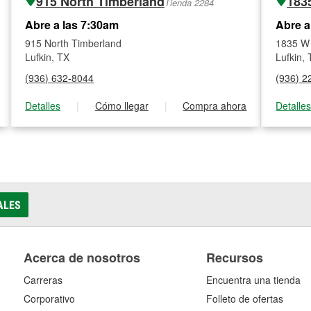
915 North Timberland
183
Tienda 2284
Abre a las 7:30am
Abre a
915 North Timberland
1835 W
Lufkin, TX
Lufkin,
(936) 632-8044
(936) 2
Detalles
|
Cómo llegar
|
Compra ahora
Detalle
ALES
Acerca de nosotros
Recursos
Carreras
Encuentra una tienda
Corporativo
Folleto de ofertas