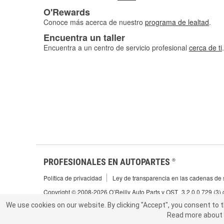
O'Rewards
Conoce más acerca de nuestro
programa de lealtad
.
Encuentra un taller
Encuentra a un centro de servicio profesional
cerca de ti
.
PROFESIONALES EN AUTOPARTES
®
Política de privacidad
Ley de transparencia en las cadenas de s
Copyright © 2008-2026 O’Reilly Auto Parts v OST_3.2.0.0.729 (3)
We use cookies on our website.
We use cookies on our website. By clicking "Accept", you consent to 
By clicking "Accept", you consent to t
Read more about 
abou