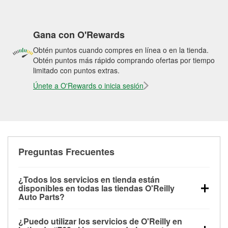
Gana con O'Rewards
Obtén puntos cuando compres en línea o en la tienda.
Obtén puntos más rápido comprando ofertas por tiempo
limitado con puntos extras.
Únete a O'Rewards o inicia sesión
Preguntas Frecuentes
¿Todos los servicios en tienda están
disponibles en todas las tiendas O'Reilly
Auto Parts?
Todos los servicios gratuitos de tienda, incluyendo
¿Puedo utilizar los servicios de O'Reilly en
las pruebas de batería, pruebas de alternador y