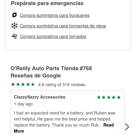
Más información sobre el Programa de Préstamo de
Auto Parts tiene las mangueras y los acoples adecuados
Prepárate para emergencias
traigas tus partes de frenos, nuestros profesionales
Herramientas de O'Reilly
para reparar el sistema hidráulico de tu maquinaria
medirán tus tambores o discos para determinar si pueden
agrícola o de construcción.
Compra suministros para huracanes
ser rectificados con seguridad. Si tus tambores o discos no
Más información acerca del servicio de mezcla de pintura
pueden ser reutilizados, podemos ayudarte a encontrar las
Compra suministros para tormentas de nieve
de O'Reilly
partes de reemplazo correctas para tu reparación.
Compra suministros para tornados
Rectificación de tambores y discos de freno
O'Reilly Auto Parts Tienda #768
Reseñas de Google
4.6 rating of 319 reviews
ClazzySazzy Accessories
Dan
1 day ago
15 
I had an expected need for a battery, and Ruben was
Alw
vert helpful. He gave me the best price and helped
replace the battery. Thank you so much Rub
...
Read
More