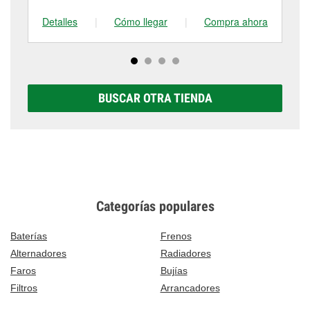
tienda #768 para obtener más información.
Detalles
|
Cómo llegar
|
Compra ahora
De
BUSCAR OTRA TIENDA
Categorías populares
Baterías
Frenos
Alternadores
Radiadores
Faros
Bujías
Filtros
Arrancadores