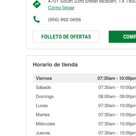
4701 South 23rd Street Mcallen, TX 785
Cómo llegar
(956) 992-0656
FOLLETO DE OFERTAS
COMP
Horario de tienda
Viernes
07:30am
-
10:00p
Sábado
07:30am
-
10:00p
Domingo
08:00am
-
09:00p
Lunes
07:30am
-
10:00p
Martes
07:30am
-
10:00p
Miércoles
07:30am
-
10:00p
Jueves
07:30am
-
10:00p