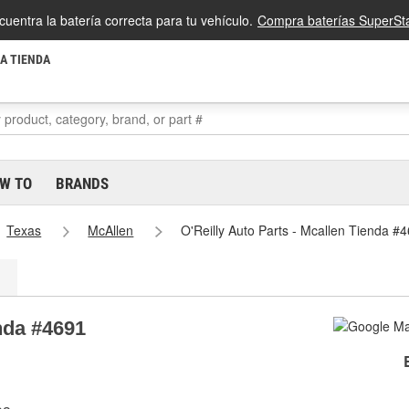
cuentra la batería correcta para tu vehículo.
Compra baterías SuperSta
LA TIENDA
W TO
BRANDS
Texas
McAllen
O'Reilly Auto Parts - Mcallen Tienda #
enda #4691