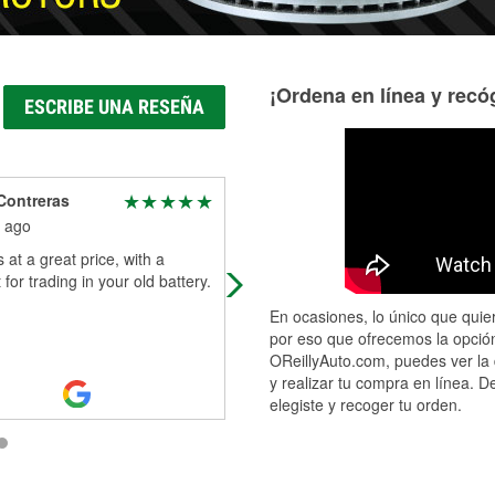
¡Ordena en línea y recóg
ESCRIBE UNA RESEÑA
Contreras
Norma G Chavez
 ago
3 months ago
s at a great price, with a
Thank you O'Reilly for Claudia and
 for trading in your old battery.
Jesus, the very best service and ca
I'm in town for a loss in the family 
En ocasiones, lo único que quier
they were extraordinary. I als
...
Re
por eso que ofrecemos la opción
More
OReillyAuto.com, puedes ver la 
y realizar tu compra en línea. D
elegiste y recoger tu orden.