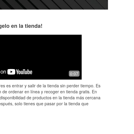
elo en la tienda!
David Zapata
Antonio Guerrer
4 months ago
5 months ago
Easy no line quick n go
Great service by 
0:07
re.
recommend to get 
and
es es entrar y salir de la tienda sin perder tiempo. Es
ad
 de ordenar en línea y recoger en tienda gratis. En
disponibilidad de productos en la tienda más cercana
espués, solo tienes que pasar por la tienda que