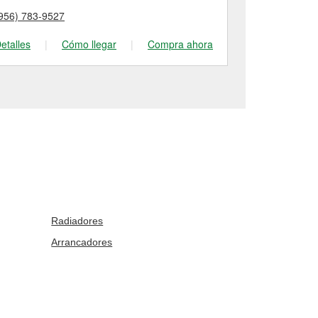
956) 783-9527
(956) 583-44
etalles
|
Cómo llegar
|
Compra ahora
Detalles
|
Radiadores
Arrancadores