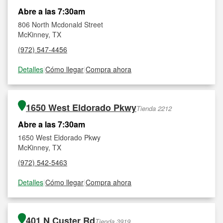
Abre a las 7:30am
806 North Mcdonald Street
McKinney, TX
(972) 547-4456
Detalles
|
Cómo llegar
|
Compra ahora
1650 West Eldorado Pkwy
Tienda 2212
Abre a las 7:30am
1650 West Eldorado Pkwy
McKinney, TX
(972) 542-5463
Detalles
|
Cómo llegar
|
Compra ahora
401 N Custer Rd
Tienda 3919