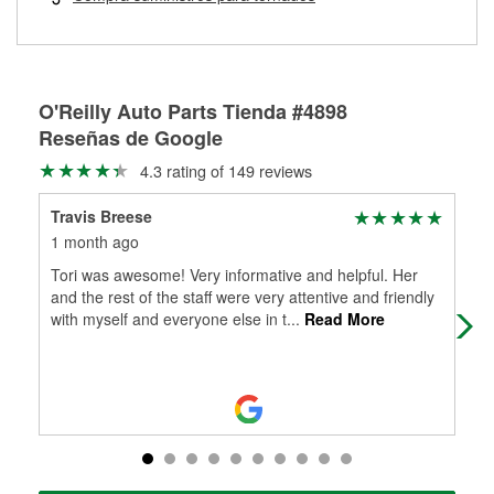
Más información sobre el Programa de Préstamo de
ser rectificados con seguridad. Si tus tambores o discos no
Herramientas de O'Reilly
pueden ser reutilizados, podemos ayudarte a encontrar las
partes de reemplazo correctas para tu reparación.
Rectificación de tambores y discos de freno
O'Reilly Auto Parts Tienda #4898
Reseñas de Google
4.3 rating of 149 reviews
Travis Breese
Ke
1 month ago
1 m
Tori was awesome! Very informative and helpful. Her
Moe
and the rest of the staff were very attentive and friendly
par
with myself and everyone else in t
...
Read More
he 