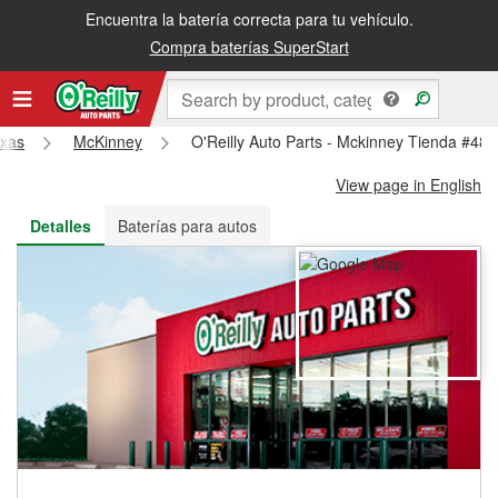
Encuentra la batería correcta para tu vehículo.
Recibe tu orden gratis al día siguiente o recógela en la tienda
Compra baterías SuperStart
xas
McKinney
O'Reilly Auto Parts - Mckinney Tienda #48
View page in English
Detalles
Baterías para autos