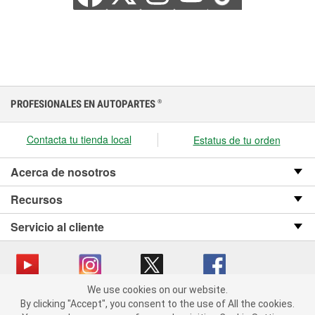
PROFESIONALES EN AUTOPARTES
®
Contacta tu tienda local
Estatus de tu orden
Acerca de nosotros
Recursos
Servicio al cliente
We use cookies on our website.
We use cookies on our website. By clicking "Accept", you consent
Copyright © 2008-2026 O’Reilly Auto Parts v OST_3.2.0.0.729 (3) cv1361
By clicking "Accept", you consent to the use of All the cookies.
to the use of All the cookies.
catalog_main