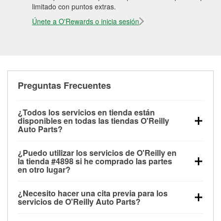
limitado con puntos extras.
Únete a O'Rewards o inicia sesión
Preguntas Frecuentes
¿Todos los servicios en tienda están
disponibles en todas las tiendas O'Reilly
Auto Parts?
Todos los servicios gratuitos de tienda, incluyendo
¿Puedo utilizar los servicios de O'Reilly en
las pruebas de batería, pruebas de alternador y
la tienda #4898 si he comprado las partes
motor de arranque, revisión de la luz “Check Engine”
en otro lugar?
con O'Reilly VeriScan® e instalación de
Puedes solicitar la mayoría de los servicios en tienda
limpiaparabrisas o bombillas, están disponibles en
¿Necesito hacer una cita previa para los
de O'Reilly Auto Parts que estén disponibles en la
todas las tiendas O'Reilly Auto Parts. La tienda
servicios de O'Reilly Auto Parts?
tienda #4898 de McKinney, TX aunque hayas
O'Reilly #4898 de McKinney, TX también ofrece
No es necesario agendar una cita para ninguno de
comprado las partes en otro sitio. Los servicios como