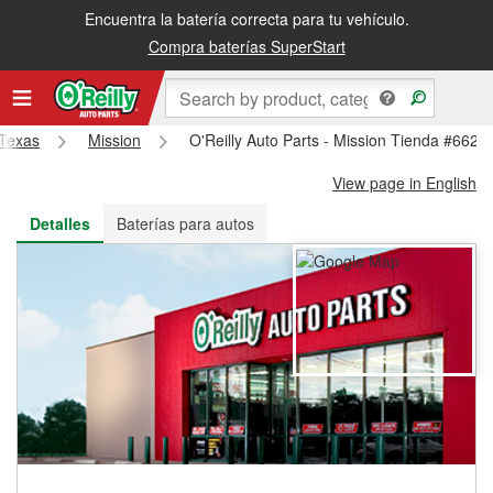
Encuentra la batería correcta para tu vehículo.
Recibe tu orden gratis al día siguiente o recógela en la tienda
Compra baterías SuperStart
Texas
Mission
O'Reilly Auto Parts - Mission Tienda #662
View page in English
Detalles
Baterías para autos