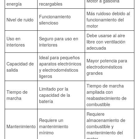
Motor a gasolina
energía
recargables
Más ruidoso debido al
Funcionamiento
Nivel de ruido
funcionamiento del
silencioso
motor
Debe usarse al aire
Uso en
Seguro para uso en
libre con ventilación
interiores
interiores
adecuada
Ideal para pequeños
Mayor potencia para
Capacidad de
aparatos electrónicos
electrodomésticos
salida
y electrodomésticos
grandes
ligeros
Tiempo de marcha
Limitado por la
Tiempo de
ampliada con
capacidad de la
marcha
reabastecimiento de
batería
combustible
Requiere
Requiere un
almacenamiento de
Mantenimiento
mantenimiento
combustible y
mínimo
mantenimiento del
motor