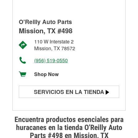
O'Reilly Auto Parts
Mission, TX #498
110 W Interstate 2
Mission, TX 78572
(956) 519-0550
Shop Now
SERVICIOS EN LA TIENDA
Prueba de batería
Prueba de alternadores y
Encuentra productos esenciales para
arrancadores
huracanes en la tienda O’Reilly Auto
Parts #498 en Mission, TX
Revisión de la luz "Check Engine"