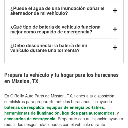
Una batería completamente cargada puede
¿Puede el agua de una inundación dañar el
alimentar pequeños accesorios durante un tiempo
alternador de mi vehículo?
limitado, pero el uso repetido sin conducir el vehículo
Sí. Los alternadores suelen estar montados en la
puede descargarla rápidamente. Se recomienda
¿Qué tipo de batería de vehículo funciona
parte baja del compartimento del motor y pueden
contar con un equipo de carga de respaldo para
mejor como respaldo de emergencia?
dañarse si se sumergen, lo que puede provocar una
cortes prolongados.
Las baterías AGM y marinas se usan comúnmente
falla en el sistema de carga y que la batería se agote
¿Debo desconectar la batería de mi
para aplicaciones de ciclo profundo porque son
días después de la exposición.
vehículo durante una tormenta?
selladas, resistentes a las vibraciones y más
Desconectarla puede ayudar a prevenir ciertas
adecuadas para ciclos repetidos de descarga
sobrecargas eléctricas, pero no te protegerá contra
profunda y recarga.
los daños por inundación. Evitar el agua estancada y
Prepara tu vehículo y tu hogar para los huracanes
preparar opciones de carga de respaldo son
en Mission, TX
medidas de protección más efectivas.
En O’Reilly Auto Parts de Mission, TX, tienes a tu disposición
suministros para prepararte ante los huracanes, incluyendo
baterías de respaldo
,
equipos de energía portátiles
,
herramientas de iluminación
,
líquidos para automotrices
, y
accesorios de emergencia
. Prepararte con anticipación ayuda a
reducir los riesgos relacionados con el vehículo durante