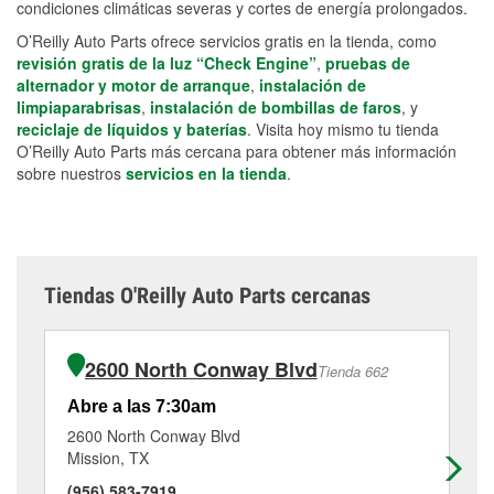
condiciones climáticas severas y cortes de energía prolongados.
O’Reilly Auto Parts ofrece servicios gratis en la tienda, como
revisión gratis de la luz “Check Engine”
,
pruebas de
alternador y motor de arranque
,
instalación de
limpiaparabrisas
,
instalación de bombillas de faros
, y
reciclaje de líquidos y baterías
. Visita hoy mismo tu tienda
O’Reilly Auto Parts más cercana para obtener más información
sobre nuestros
servicios en la tienda
.
Tiendas O'Reilly Auto Parts cercanas
2600 North Conway Blvd
Tienda 662
Abre a las 7:30am
Ab
2600 North Conway Blvd
20
Mission, TX
Mi
(956) 583-7919
(9