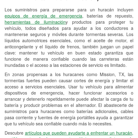
Los suministros para prepararse para un huracán incluyen
Reciclaje de baterías y aceite
equipos de energía de emergencia
, baterías de repuesto,
herramientas de iluminación
y productos para proteger tu
Instalación de bombillas de faros
vehículo, todos diseñados para ayudar a los conductores a
Instalación de limpiaparabrisas
mantenerse seguros y móviles durante tormentas severas. Los
líquidos automotrices esenciales, como el aceite de motor, el
Programa de Préstamo de
anticongelante y el líquido de frenos, también juegan un papel
clave: mantener tu vehículo en buen estado garantiza que
Herramientas
funcione de manera confiable cuando las carreteras están
inundadas o el acceso a las estaciones de servicio es limitado.
Mezcla de pinturas
En zonas propensas a los huracanes como Mission, TX, las
Rectificación de tambores y discos de
tormentas fuertes pueden causar cortes de energía y limitar el
freno
acceso a servicios esenciales. Usar tu vehículo para alimentar
dispositivos de emergencia, hacer funcionar accesorios o
Hurricane Supplies
arrancar y detenerlo repetidamente puede afectar la carga de tu
batería y producir problemas en el alternador. El abastecerte de
Tornado Supplies
suministros para huracanes como baterías adicionales, cables
pasa corriente y fuentes de energía portátiles ayuda a garantizar
Conoce más
que tu vehículo sea confiable cuando más lo necesites.
Idiomas adicionales
Descubre
artículos que pueden ayudarte a enfrentar un huracán,