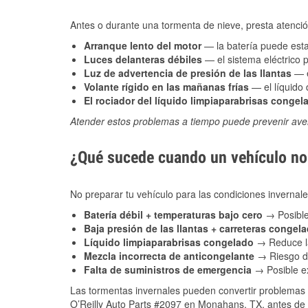
Antes o durante una tormenta de nieve, presta atención
Arranque lento del motor
— la batería puede estar
Luces delanteras débiles
— el sistema eléctrico 
Luz de advertencia de presión de las llantas
— e
Volante rígido en las mañanas frías
— el líquido d
El rociador del líquido limpiaparabrisas congel
Atender estos problemas a tiempo puede prevenir aver
¿Qué sucede cuando un vehículo no 
No preparar tu vehículo para las condiciones invern
Batería débil + temperaturas bajo cero
→ Posible
Baja presión de las llantas + carreteras congel
Líquido limpiaparabrisas congelado
→ Reduce la
Mezcla incorrecta de anticongelante
→ Riesgo de
Falta de suministros de emergencia
→ Posible ex
Las tormentas invernales pueden convertir problemas 
O’Reilly Auto Parts #2097 en Monahans, TX, antes de q