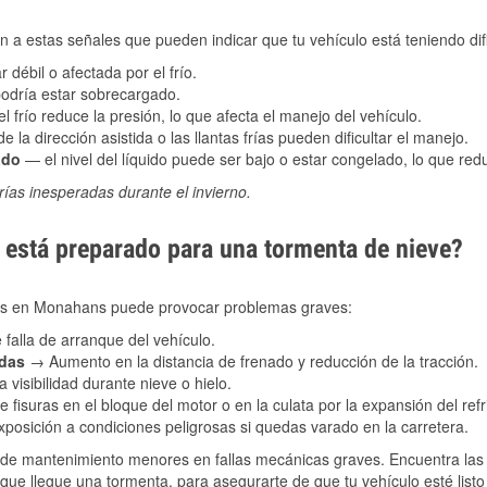
 a estas señales que pueden indicar que tu vehículo está teniendo difi
 débil o afectada por el frío.
podría estar sobrecargado.
l frío reduce la presión, lo que afecta el manejo del vehículo.
e la dirección asistida o las llantas frías pueden dificultar el manejo.
ado
— el nivel del líquido puede ser bajo o estar congelado, lo que reduc
ías inesperadas durante el invierno.
está preparado para una tormenta de nieve?
ales en Monahans puede provocar problemas graves:
 falla de arranque del vehículo.
adas
→ Aumento en la distancia de frenado y reducción de la tracción.
 visibilidad durante nieve o hielo.
 fisuras en el bloque del motor o en la culata por la expansión del refr
posición a condiciones peligrosas si quedas varado en la carretera.
de mantenimiento menores en fallas mecánicas graves. Encuentra las p
ue llegue una tormenta, para asegurarte de que tu vehículo esté listo