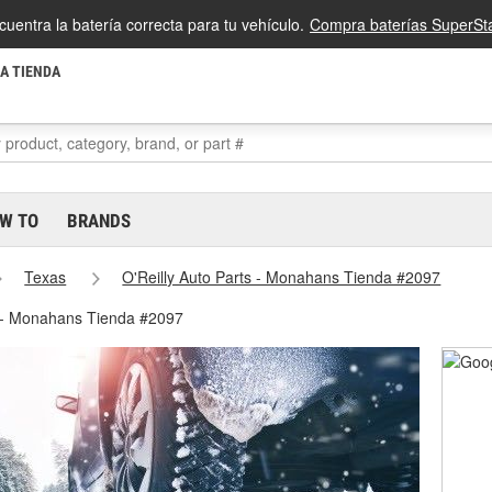
cuentra la batería correcta para tu vehículo.
Compra baterías SuperSta
LA TIENDA
W TO
BRANDS
Texas
O'Reilly Auto Parts - Monahans Tienda #2097
 - Monahans Tienda #2097