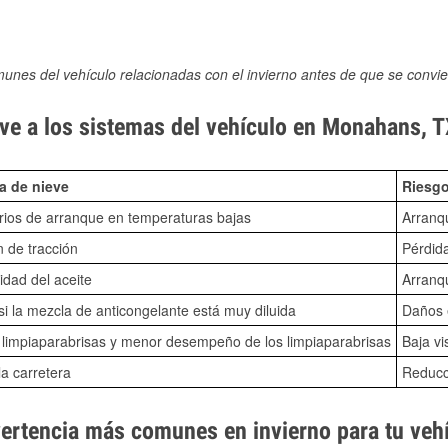
munes del vehículo relacionadas con el invierno antes de que se convie
ve a los sistemas del vehículo en Monahans, 
a de nieve
Riesgo
ios de arranque en temperaturas bajas
Arranq
n de tracción
Pérdida
idad del aceite
Arranqu
i la mezcla de anticongelante está muy diluida
Daños e
o limpiaparabrisas y menor desempeño de los limpiaparabrisas
Baja vi
la carretera
Reducci
vertencia más comunes en invierno para tu veh