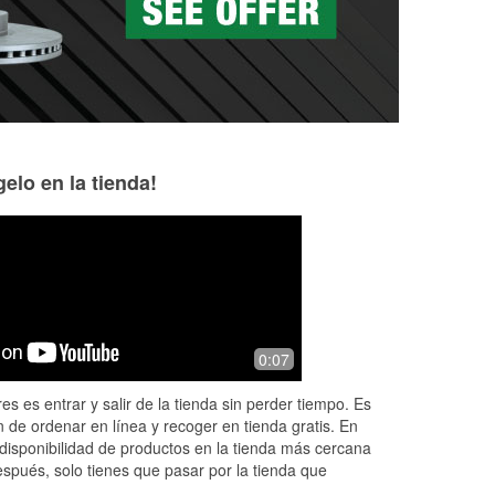
elo en la tienda!
Brandie Woodard
Scott
7 months ago
11 months ago
y
Quick and great service
I've always found 
0:07
is knowledgeable. 
for 30 minutes. Ve
es es entrar y salir de la tienda sin perder tiempo. Es
 de ordenar en línea y recoger en tienda gratis. En
disponibilidad de productos en la tienda más cercana
espués, solo tienes que pasar por la tienda que