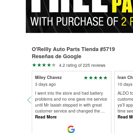
O'Reilly Auto Parts Tienda #5719
Reseñas de Google
4.2 rating of 225 reviews
Miley Chavez
Ivan Ch
3 days ago
10 days
I went into the store and had battery
ALDO fo
problems and no one gave me service
custome
until Mr Isaiah stepped in with great
ya’ll app
customer service and changed the
...
time se
Read More
Read M