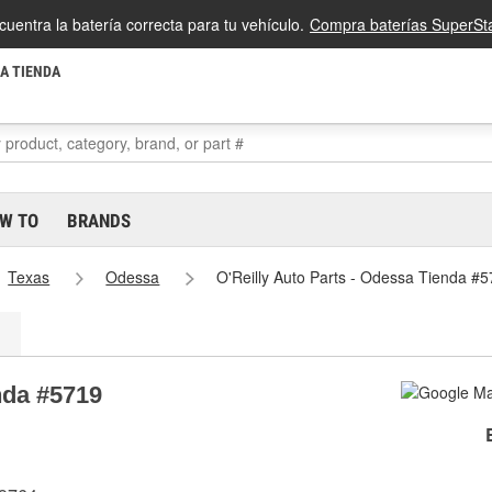
cuentra la batería correcta para tu vehículo.
Compra baterías SuperSta
LA TIENDA
W TO
BRANDS
Texas
Odessa
O'Reilly Auto Parts - Odessa Tienda #
nda #5719