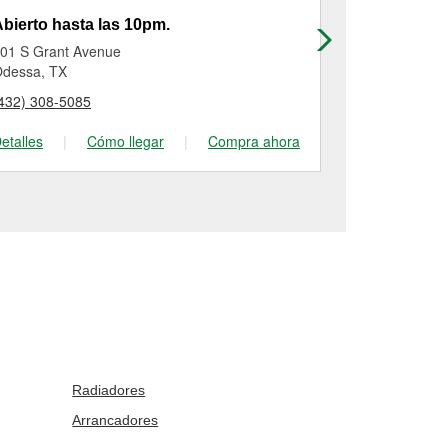
bierto hasta las 10pm.
Abierto has
01 S Grant Avenue
1820 East 8th
dessa, TX
Odessa, TX
432) 308-5085
(432) 332-67
etalles
|
Cómo llegar
|
Compra ahora
Detalles
|
Radiadores
Arrancadores