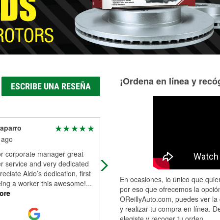
¡Ordena en línea y recóg
ESCRIBE UNA RESEÑA
aparro
Cindy Barrett
 ago
7 months ago
r corporate manager great
Best service ever, they changed m
r service and very dedicated
battery out for me and when it
reciate Aldo’s dedication, first
wouldn’t start fixed the problem!
En ocasiones, lo único que quier
eing a worker this awesome!
...
por eso que ofrecemos la opción
ore
OReillyAuto.com, puedes ver la 
y realizar tu compra en línea. D
elegiste y recoger tu orden.