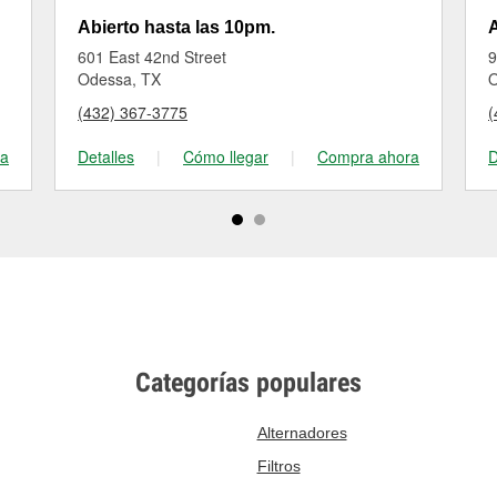
Abierto hasta las 10pm.
A
601 East 42nd Street
9
Odessa, TX
O
(432) 367-3775
(
ra
Detalles
|
Cómo llegar
|
Compra ahora
D
Categorías populares
Alternadores
Filtros