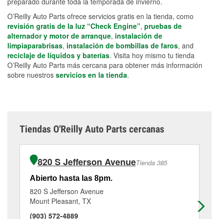
preparado durante toda la temporada de invierno.
O’Reilly Auto Parts ofrece servicios gratis en la tienda, como
revisión gratis de la luz “Check Engine”
,
pruebas de
alternador y motor de arranque
,
instalación de
limpiaparabrisas
,
instalación de bombillas de faros
, and
reciclaje de líquidos y baterías
. Visita hoy mismo tu tienda
O’Reilly Auto Parts más cercana para obtener más información
sobre nuestros
servicios en la tienda
.
Tiendas O'Reilly Auto Parts cercanas
820 S Jefferson Avenue
Tienda 385
Abierto hasta las 8pm.
Ab
820 S Jefferson Avenue
60
Mount Pleasant, TX
Wi
(903) 572-4889
(9