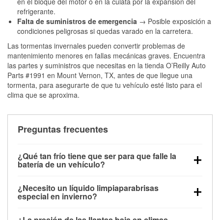
en el bloque del motor o en la culata por la expansión del
refrigerante.
Falta de suministros de emergencia
→ Posible exposición a
condiciones peligrosas si quedas varado en la carretera.
Las tormentas invernales pueden convertir problemas de
mantenimiento menores en fallas mecánicas graves. Encuentra
las partes y suministros que necesitas en la tienda O’Reilly Auto
Parts #1991 en Mount Vernon, TX, antes de que llegue una
tormenta, para asegurarte de que tu vehículo esté listo para el
clima que se aproxima.
Preguntas frecuentes
¿Qué tan frío tiene que ser para que falle la
batería de un vehículo?
La capacidad de la batería comienza a disminuir por
¿Necesito un líquido limpiaparabrisas
debajo de los 32 °F y puede perder hasta la mitad de
especial en invierno?
su potencia de arranque cerca de los 0 °F, lo que
Sí. El líquido limpiaparabrisas para invierno resiste
aumenta la probabilidad de que el vehículo no
¿La presión de las llantas baja en climas