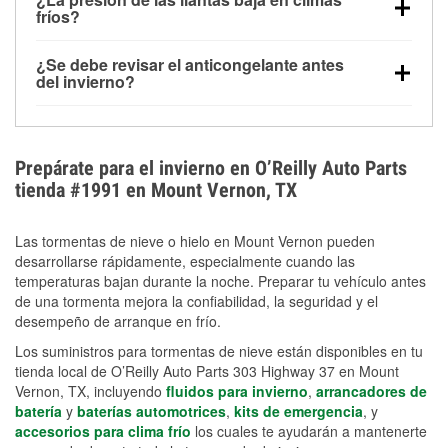
la congelación y ayuda a disolver la sal y la nieve
arranque.
fríos?
derretida en la carretera para mejorar la visibilidad.
Sí. La presión de las llantas normalmente disminuye
¿Se debe revisar el anticongelante antes
alrededor de 1 PSI por cada 10 °F que baja la
del invierno?
temperatura. Puedes obtener más información sobre
Sí. Una mezcla adecuada del anticongelante protege
la baja presión en invierno en nuestro artículo.
el motor contra la congelación, las grietas internas y
el sobrecalentamiento en condiciones de frío
Prepárate para el invierno en O’Reilly Auto Parts
extremo. Aprende cómo comprobar la protección
tienda #1991 en Mount Vernon, TX
anticongelante en nuestra sección How-To.
Las tormentas de nieve o hielo en Mount Vernon pueden
desarrollarse rápidamente, especialmente cuando las
temperaturas bajan durante la noche. Preparar tu vehículo antes
de una tormenta mejora la confiabilidad, la seguridad y el
desempeño de arranque en frío.
Los suministros para tormentas de nieve están disponibles en tu
tienda local de O’Reilly Auto Parts 303 Highway 37 en Mount
Vernon, TX, incluyendo
fluidos para invierno
,
arrancadores de
batería
y
baterías automotrices
,
kits de emergencia
, y
accesorios para clima frío
los cuales te ayudarán a mantenerte