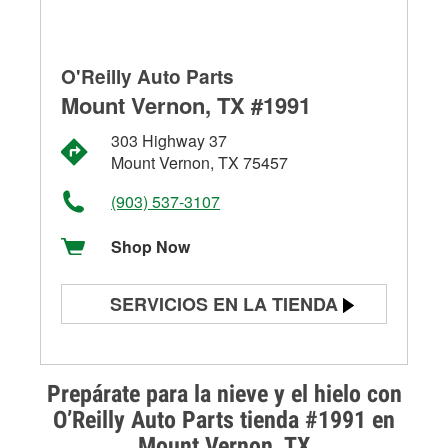
O'Reilly Auto Parts
Mount Vernon, TX #1991
303 Highway 37
Mount Vernon, TX 75457
(903) 537-3107
Shop Now
SERVICIOS EN LA TIENDA
Prueba de batería
Prueba de alternadores y
Prepárate para la nieve y el hielo con
arrancadores
O’Reilly Auto Parts tienda #1991 en
Mount Vernon, TX