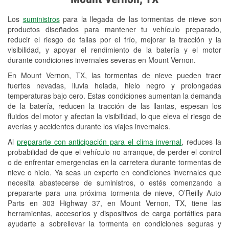
Revisión de la luz "Check Engine"
Los
suministros
para la llegada de las tormentas de nieve son
Reciclaje de baterías y aceite
productos diseñados para mantener tu vehículo preparado,
reducir el riesgo de fallas por el frío, mejorar la tracción y la
Instalación de bombillas de faros
visibilidad, y apoyar el rendimiento de la batería y el motor
Instalación de limpiaparabrisas
durante condiciones invernales severas en Mount Vernon.
En Mount Vernon, TX, las tormentas de nieve pueden traer
Programa de Préstamo de
fuertes nevadas, lluvia helada, hielo negro y prolongadas
Herramientas
temperaturas bajo cero. Estas condiciones aumentan la demanda
de la batería, reducen la tracción de las llantas, espesan los
Rectificación de tambores y discos de
fluidos del motor y afectan la visibilidad, lo que eleva el riesgo de
freno
averías y accidentes durante los viajes invernales.
Al
prepararte con anticipación para el clima invernal
, reduces la
Mangueras hidráulicas a la medida
probabilidad de que el vehículo no arranque, de perder el control
o de enfrentar emergencias en la carretera durante tormentas de
Snowstorm Supplies
nieve o hielo. Ya seas un experto en condiciones invernales que
necesita abastecerse de suministros, o estés comenzando a
Tornado Supplies
prepararte para una próxima tormenta de nieve, O’Reilly Auto
Conoce más
Parts en 303 Highway 37, en Mount Vernon, TX, tiene las
herramientas, accesorios y dispositivos de carga portátiles para
ayudarte a sobrellevar la tormenta en condiciones seguras y