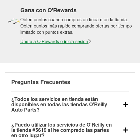
Gana con O'Rewards
Obtén puntos cuando compres en línea o en la tienda.
Obtén puntos más rápido comprando ofertas por tiempo
limitado con puntos extras.
Únete a O'Rewards o inicia sesión
Preguntas Frecuentes
¿Todos los servicios en tienda están
disponibles en todas las tiendas O'Reilly
Auto Parts?
Todos los servicios gratuitos de tienda, incluyendo
¿Puedo utilizar los servicios de O'Reilly en
las pruebas de batería, pruebas de alternador y
la tienda #5619 si he comprado las partes
motor de arranque, revisión de la luz “Check Engine”
en otro lugar?