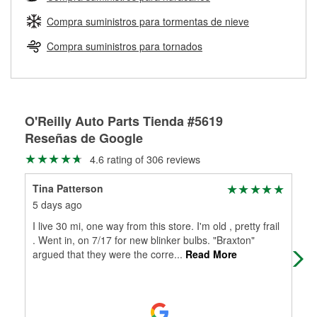
Más información sobre el Programa de Préstamo de
ser rectificados con seguridad. Si tus tambores o discos no
Herramientas de O'Reilly
pueden ser reutilizados, podemos ayudarte a encontrar las
Compra suministros para tormentas de nieve
partes de reemplazo correctas para tu reparación.
Compra suministros para tornados
Rectificación de tambores y discos de freno
O'Reilly Auto Parts Tienda #5619
Reseñas de Google
4.6 rating of 306 reviews
Tina Patterson
Im
5 days ago
1 m
I live 30 mi, one way from this store. I'm old , pretty frail
Bra
. Went in, on 7/17 for new blinker bulbs. "Braxton"
I n
argued that they were the corre
...
Read More