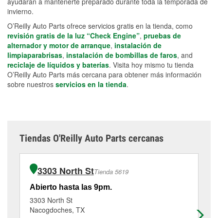
ayudarán a mantenerte preparado durante toda la temporada de
invierno.
O’Reilly Auto Parts ofrece servicios gratis en la tienda, como
revisión gratis de la luz “Check Engine”
,
pruebas de
alternador y motor de arranque
,
instalación de
limpiaparabrisas
,
instalación de bombillas de faros
, and
reciclaje de líquidos y baterías
. Visita hoy mismo tu tienda
O’Reilly Auto Parts más cercana para obtener más información
sobre nuestros
servicios en la tienda
.
Tiendas O'Reilly Auto Parts cercanas
3303 North St
Tienda 5619
Abierto hasta las 9pm.
Ab
3303 North St
91
Nacogdoches, TX
Lu