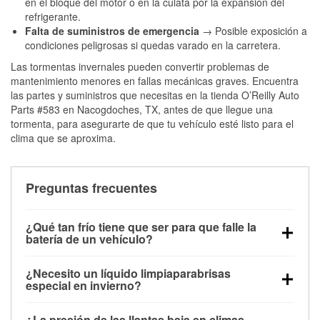
en el bloque del motor o en la culata por la expansión del
refrigerante.
Falta de suministros de emergencia
→ Posible exposición a
condiciones peligrosas si quedas varado en la carretera.
Las tormentas invernales pueden convertir problemas de
mantenimiento menores en fallas mecánicas graves. Encuentra
las partes y suministros que necesitas en la tienda O’Reilly Auto
Parts #583 en Nacogdoches, TX, antes de que llegue una
tormenta, para asegurarte de que tu vehículo esté listo para el
clima que se aproxima.
Preguntas frecuentes
¿Qué tan frío tiene que ser para que falle la
batería de un vehículo?
La capacidad de la batería comienza a disminuir por
¿Necesito un líquido limpiaparabrisas
debajo de los 32 °F y puede perder hasta la mitad de
especial en invierno?
su potencia de arranque cerca de los 0 °F, lo que
Sí. El líquido limpiaparabrisas para invierno resiste
aumenta la probabilidad de que el vehículo no
¿La presión de las llantas baja en climas