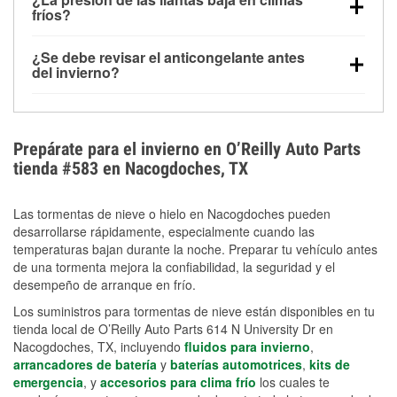
la congelación y ayuda a disolver la sal y la nieve
arranque.
fríos?
derretida en la carretera para mejorar la visibilidad.
Sí. La presión de las llantas normalmente disminuye
¿Se debe revisar el anticongelante antes
alrededor de 1 PSI por cada 10 °F que baja la
del invierno?
temperatura. Puedes obtener más información sobre
Sí. Una mezcla adecuada del anticongelante protege
la baja presión en invierno en nuestro artículo.
el motor contra la congelación, las grietas internas y
el sobrecalentamiento en condiciones de frío
Prepárate para el invierno en O’Reilly Auto Parts
extremo. Aprende cómo comprobar la protección
tienda #583 en Nacogdoches, TX
anticongelante en nuestra sección How-To.
Las tormentas de nieve o hielo en Nacogdoches pueden
desarrollarse rápidamente, especialmente cuando las
temperaturas bajan durante la noche. Preparar tu vehículo antes
de una tormenta mejora la confiabilidad, la seguridad y el
desempeño de arranque en frío.
Los suministros para tormentas de nieve están disponibles en tu
tienda local de O’Reilly Auto Parts 614 N University Dr en
Nacogdoches, TX, incluyendo
fluidos para invierno
,
arrancadores de batería
y
baterías automotrices
,
kits de
emergencia
, y
accesorios para clima frío
los cuales te