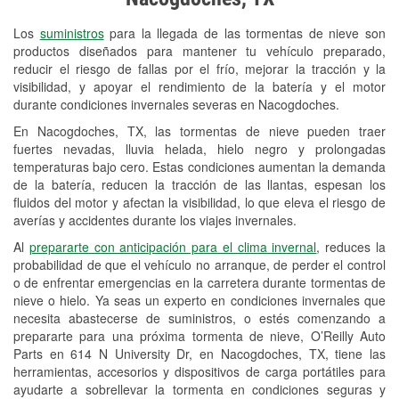
Revisión de la luz "Check Engine"
Los
suministros
para la llegada de las tormentas de nieve son
Reciclaje de baterías y aceite
productos diseñados para mantener tu vehículo preparado,
reducir el riesgo de fallas por el frío, mejorar la tracción y la
Instalación de bombillas de faros
visibilidad, y apoyar el rendimiento de la batería y el motor
Instalación de limpiaparabrisas
durante condiciones invernales severas en Nacogdoches.
En Nacogdoches, TX, las tormentas de nieve pueden traer
Programa de Préstamo de
fuertes nevadas, lluvia helada, hielo negro y prolongadas
Herramientas
temperaturas bajo cero. Estas condiciones aumentan la demanda
de la batería, reducen la tracción de las llantas, espesan los
Mezcla de pinturas
fluidos del motor y afectan la visibilidad, lo que eleva el riesgo de
averías y accidentes durante los viajes invernales.
Rectificación de tambores y discos de
Al
prepararte con anticipación para el clima invernal
, reduces la
freno
probabilidad de que el vehículo no arranque, de perder el control
o de enfrentar emergencias en la carretera durante tormentas de
Mangueras hidráulicas a la medida
nieve o hielo. Ya seas un experto en condiciones invernales que
necesita abastecerse de suministros, o estés comenzando a
Hurricane Supplies
prepararte para una próxima tormenta de nieve, O’Reilly Auto
Parts en 614 N University Dr, en Nacogdoches, TX, tiene las
Snowstorm Supplies
herramientas, accesorios y dispositivos de carga portátiles para
ayudarte a sobrellevar la tormenta en condiciones seguras y
Tornado Supplies