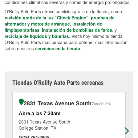
condiciones climáticas severas y cortes de energía prolongados.
O’Reilly Auto Parts ofrece servicios gratis en la tienda, como
revisión gratis de la luz “Check Engine”
,
pruebas de
alternador y motor de arranque
,
instalación de
limpiaparabrisas
,
instalación de bombillas de faros
, y
reciclaje de líquidos y baterías
. Visita hoy mismo tu tienda
O’Reilly Auto Parts más cercana para obtener más información
sobre nuestros
servicios en la tienda
.
Tiendas O'Reilly Auto Parts cercanas
2831 Texas Avenue South
Tienda 710
Abre a las 7:30am
Ab
2831 Texas Avenue South
12
College Station, TX
Co
(979) 764-2805
(9