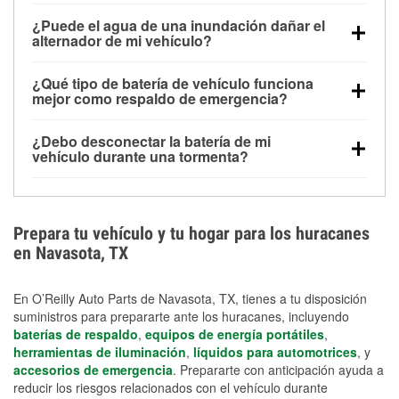
Una batería completamente cargada puede
¿Puede el agua de una inundación dañar el
alimentar pequeños accesorios durante un tiempo
alternador de mi vehículo?
limitado, pero el uso repetido sin conducir el vehículo
Sí. Los alternadores suelen estar montados en la
puede descargarla rápidamente. Se recomienda
¿Qué tipo de batería de vehículo funciona
parte baja del compartimento del motor y pueden
contar con un equipo de carga de respaldo para
mejor como respaldo de emergencia?
dañarse si se sumergen, lo que puede provocar una
cortes prolongados.
Las baterías AGM y marinas se usan comúnmente
falla en el sistema de carga y que la batería se agote
¿Debo desconectar la batería de mi
para aplicaciones de ciclo profundo porque son
días después de la exposición.
vehículo durante una tormenta?
selladas, resistentes a las vibraciones y más
Desconectarla puede ayudar a prevenir ciertas
adecuadas para ciclos repetidos de descarga
sobrecargas eléctricas, pero no te protegerá contra
profunda y recarga.
los daños por inundación. Evitar el agua estancada y
Prepara tu vehículo y tu hogar para los huracanes
preparar opciones de carga de respaldo son
en Navasota, TX
medidas de protección más efectivas.
En O’Reilly Auto Parts de Navasota, TX, tienes a tu disposición
suministros para prepararte ante los huracanes, incluyendo
baterías de respaldo
,
equipos de energía portátiles
,
herramientas de iluminación
,
líquidos para automotrices
, y
accesorios de emergencia
. Prepararte con anticipación ayuda a
reducir los riesgos relacionados con el vehículo durante