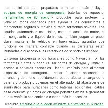
Los suministros para prepararse para un huracán incluyen
Reciclaje de baterías y aceite
equipos de energía de emergencia
, baterías de repuesto,
herramientas de iluminación
y productos para proteger tu
Instalación de bombillas de faros
vehículo, todos diseñados para ayudar a los conductores a
Instalación de limpiaparabrisas
mantenerse seguros y móviles durante tormentas severas. Los
líquidos automotrices esenciales, como el aceite de motor, el
Programa de Préstamo de
anticongelante y el líquido de frenos, también juegan un papel
clave: mantener tu vehículo en buen estado garantiza que
Herramientas
funcione de manera confiable cuando las carreteras están
inundadas o el acceso a las estaciones de servicio es limitado.
Rectificación de tambores y discos de
freno
En zonas propensas a los huracanes como Navasota, TX, las
tormentas fuertes pueden causar cortes de energía y limitar el
Mangueras hidráulicas a la medida
acceso a servicios esenciales. Usar tu vehículo para alimentar
dispositivos de emergencia, hacer funcionar accesorios o
Hurricane Supplies
arrancar y detenerlo repetidamente puede afectar la carga de tu
batería y producir problemas en el alternador. El abastecerte de
Tornado Supplies
suministros para huracanes como baterías adicionales, cables
pasa corriente y fuentes de energía portátiles ayuda a garantizar
Conoce más
que tu vehículo sea confiable cuando más lo necesites.
Descubre
artículos que pueden ayudarte a enfrentar un huracán,