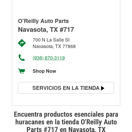
O'Reilly Auto Parts
Navasota, TX #717
700 N La Salle St
Navasota, TX 77868
(936) 870-3119
Shop Now
SERVICIOS EN LA TIENDA
Prueba de batería
Prueba de alternadores y
Encuentra productos esenciales para
arrancadores
huracanes en la tienda O’Reilly Auto
Parts #717 en Navasota, TX
Revisión de la luz "Check Engine"