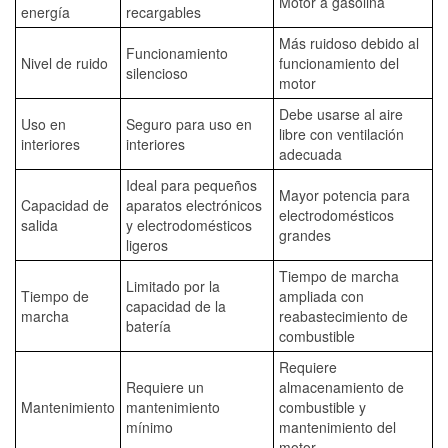
Motor a gasolina
energía
recargables
Más ruidoso debido al
Funcionamiento
Nivel de ruido
funcionamiento del
silencioso
motor
Debe usarse al aire
Uso en
Seguro para uso en
libre con ventilación
interiores
interiores
adecuada
Ideal para pequeños
Mayor potencia para
Capacidad de
aparatos electrónicos
electrodomésticos
salida
y electrodomésticos
grandes
ligeros
Tiempo de marcha
Limitado por la
Tiempo de
ampliada con
capacidad de la
marcha
reabastecimiento de
batería
combustible
Requiere
Requiere un
almacenamiento de
Mantenimiento
mantenimiento
combustible y
mínimo
mantenimiento del
motor