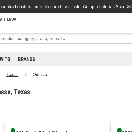
cuentra la batería correcta para tu vehículo.
Compra baterías SuperSta
LA TIENDA
W TO
BRANDS
Texas
Odessa
essa, Texas