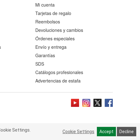
Mi cuenta
Tarjetas de regalo
Reembolsos
Devoluciones y cambios
Órdenes especiales
s
Envío y entrega
Garantías
SDS
Catálogos profesionales
Advertencias de estafa
ookie Settings.
 Cookie Settings.
Read more
Cookie Settings
Cookie Settings
Accept
Accept
Decline
Decline