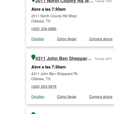
2011 North County Rd West
Tienda 1001
Abre a las 7:30am
2011 North County Rd West
Odessa, TX
(432) 334-6886
Detalles
|
Cómo llegar
|
Compra ahora
4311 John Ben Sheppard Pk
Tienda 4971
Abre a las 7:30am
4311 John Ben Sheppard Pk
Odessa, TX
(432) 653-5878
Detalles
|
Cómo llegar
|
Compra ahora