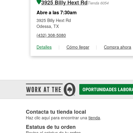
3925 Billy Hext Rd
Tienda 6054
Abre a las 7:30am
3925 Billy Hext Rd
Odessa, TX
(432) 308-5080
Detalles
|
Cómo llegar
|
Compra ahora
OPORTUNIDADES LABOR
Contacta tu tienda local
Haz clic aquí para encontrar una
tienda
.
Estatus de tu orden
Revisa el estatus de tu
orden
.