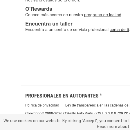
O'Rewards
Conoce más acerca de nuestro
programa de lealtad
.
Encuentra un taller
Encuentra a un centro de servicio profesional
cerca de ti
.
PROFESIONALES EN AUTOPARTES
®
Política de privacidad
Ley de transparencia en las cadenas de s
Copyright © 2008-2026 O’Reilly Auto Parts v OST_3.2.0.0.729 (3)
We use cookies on our website.
We use cookies on our website. By clicking "Accept", you consent to 
By clicking "Accept", you consent to t
Read more about 
abou