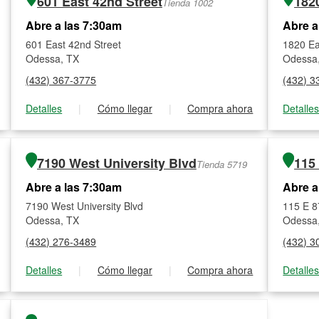
601 East 42nd Street
1820
Tienda 1002
Abre a las 7:30am
Abre a
601 East 42nd Street
1820 Ea
Odessa, TX
Odessa
(432) 367-3775
(432) 3
Detalles
|
Cómo llegar
|
Compra ahora
Detalle
7190 West University Blvd
115 
Tienda 5719
Abre a las 7:30am
Abre a
7190 West University Blvd
115 E 8
Odessa, TX
Odessa
(432) 276-3489
(432) 3
Detalles
|
Cómo llegar
|
Compra ahora
Detalle