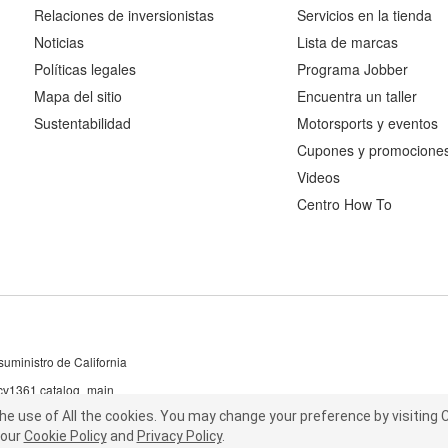
Relaciones de inversionistas
Servicios en la tienda
Noticias
Lista de marcas
Políticas legales
Programa Jobber
Mapa del sitio
Encuentra un taller
Sustentabilidad
Motorsports y eventos
Cupones y promocione
Videos
Centro How To
uministro de California
 cv1361 catalog_main
the use of All the cookies.
he use of All the cookies.
You may change your preference by visiting C
You may change your preference by visiting
our
t our
Cookie Policy
Cookie Policy
and
and
Privacy Policy
Privacy Policy
.
.