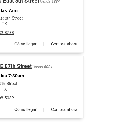
 East 8th Street
Tienda 1227
 las 7am
st 8th Street
, TX
32-6786
s
|
Cómo llegar
|
Compra ahora
E 87th Street
Tienda 6024
 las 7:30am
7th Street
, TX
08-5032
s
|
Cómo llegar
|
Compra ahora