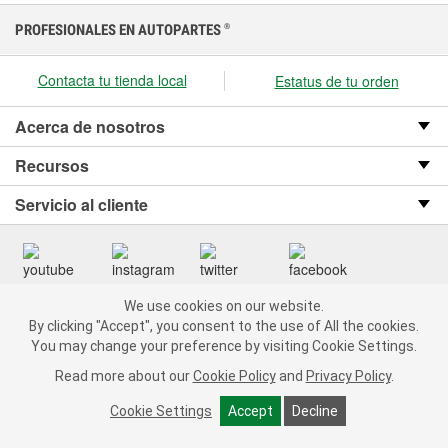
PROFESIONALES EN AUTOPARTES
®
Contacta tu tienda local
Estatus de tu orden
Acerca de nosotros
Recursos
Servicio al cliente
We use cookies on our website.
Copyright © 2008-2026 O’Reilly Auto Parts v OST_3.2.0.0.729 (3) cv1361
We use cookies on our website. By clicking "Accept", you consent
By clicking "Accept", you consent to the use of All the cookies.
catalog_main
to the use of All the cookies.
You may change your preference by visiting Cookie Settings.
You may change your preference by visiting Cookie Settings.
Política de privacidad
Ley de transparencia en las cadenas de suministro
Read more about our
Read more about our
Cookie Policy
Cookie Policy
and
and
Privacy Policy
Privacy Policy
.
.
de California
Cookie Settings
Cookie Settings
Accept
Accept
Decline
Decline