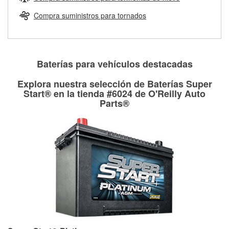
Más información sobre el Programa de Préstamo de
ser rectificados con seguridad. Si tus tambores o discos no
Herramientas de O'Reilly
pueden ser reutilizados, podemos ayudarte a encontrar las
Compra suministros para tornados
partes de reemplazo correctas para tu reparación.
Rectificación de tambores y discos de freno
Baterías para vehículos destacadas
Explora nuestra selección de Baterías Super
Start® en la tienda #6024 de O'Reilly Auto
Parts®