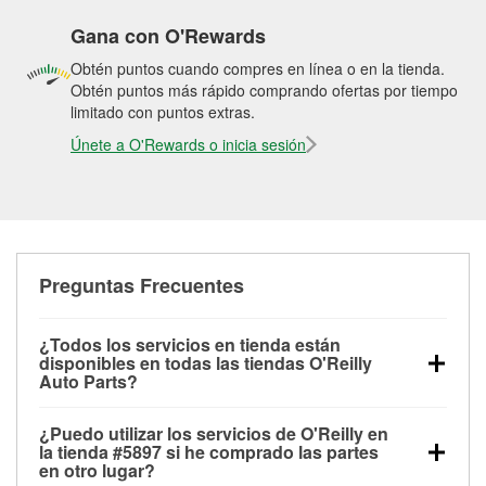
Gana con O'Rewards
Obtén puntos cuando compres en línea o en la tienda.
Obtén puntos más rápido comprando ofertas por tiempo
limitado con puntos extras.
Únete a O'Rewards o inicia sesión
Preguntas Frecuentes
¿Todos los servicios en tienda están
disponibles en todas las tiendas O'Reilly
Auto Parts?
Todos los servicios gratuitos de tienda, incluyendo
¿Puedo utilizar los servicios de O'Reilly en
las pruebas de batería, pruebas de alternador y
la tienda #5897 si he comprado las partes
motor de arranque, revisión de la luz “Check Engine”
en otro lugar?