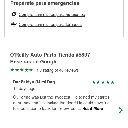
Más información sobre el Programa de Préstamo de
ser rectificados con seguridad. Si tus tambores o discos no
Prepárate para emergencias
averiada o determina los acoplamientos y la longitud
Herramientas de O'Reilly
pueden ser reutilizados, podemos ayudarte a encontrar las
adecuados para que te construyamos una nueva. O'Reilly
partes de reemplazo correctas para tu reparación.
Compra suministros para huracanes
Auto Parts tiene las mangueras y los acoples adecuados
Rectificación de tambores y discos de freno
para reparar el sistema hidráulico de tu maquinaria
Compra suministros para tornados
agrícola o de construcción.
Más información acerca del servicio de mangueras
hidráulicas a la medida en tu tienda local
O'Reilly Auto Parts Tienda #5897
Reseñas de Google
4.7 rating of 46 reviews
Dar Faldyn (Mimi Dar)
Syl
14 days ago
7 m
Guillermo was just the sweetest! He tested my starter
Glo
after they had just locked the door! He could have just
in 
told us to come back tomorrow, but
...
Read More
and