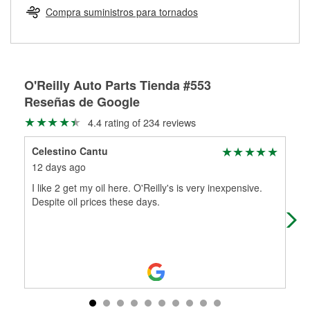
medirán tus tambores o discos para determinar si pueden
Compra suministros para tornados
Más información sobre el Programa de Préstamo de
ser rectificados con seguridad. Si tus tambores o discos no
Herramientas de O'Reilly
pueden ser reutilizados, podemos ayudarte a encontrar las
partes de reemplazo correctas para tu reparación.
Rectificación de tambores y discos de freno
O'Reilly Auto Parts Tienda #553
Reseñas de Google
4.4 rating of 234 reviews
Celestino Cantu
Val
12 days ago
22 
I like 2 get my oil here. O'Reilly's is very inexpensive.
Wen
Despite oil prices these days.
lov