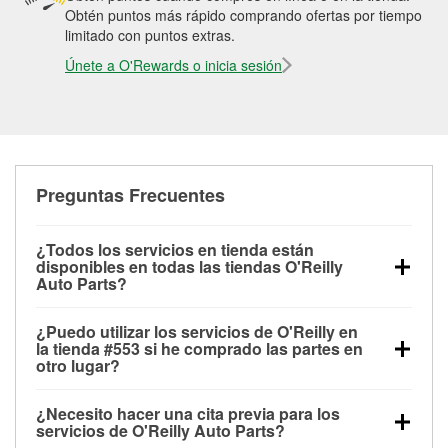
Obtén puntos más rápido comprando ofertas por tiempo
limitado con puntos extras.
Únete a O'Rewards o inicia sesión
Preguntas Frecuentes
¿Todos los servicios en tienda están
disponibles en todas las tiendas O'Reilly
Auto Parts?
Todos los servicios gratuitos de tienda, incluyendo
¿Puedo utilizar los servicios de O'Reilly en
las pruebas de batería, pruebas de alternador y
la tienda #553 si he comprado las partes en
motor de arranque, revisión de la luz “Check Engine”
otro lugar?
con O'Reilly VeriScan® e instalación de
Puedes solicitar la mayoría de los servicios en tienda
limpiaparabrisas o bombillas, están disponibles en
¿Necesito hacer una cita previa para los
de O'Reilly Auto Parts que estén disponibles en la
todas las tiendas O'Reilly Auto Parts. La tienda
servicios de O'Reilly Auto Parts?
tienda #553 de Pantego, TX aunque hayas