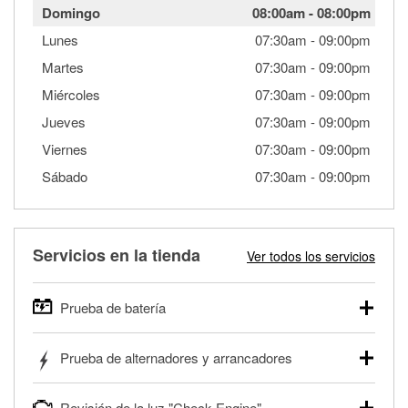
Domingo
08:00am
-
08:00pm
Lunes
07:30am
-
09:00pm
Martes
07:30am
-
09:00pm
Miércoles
07:30am
-
09:00pm
Jueves
07:30am
-
09:00pm
Viernes
07:30am
-
09:00pm
Sábado
07:30am
-
09:00pm
Servicios en la tienda
Ver todos los servicios
Prueba de batería
O'Reilly Auto Parts ofrece pruebas gratis de baterías para
Prueba de alternadores y arrancadores
autos, camionetas, SUVs, vehículos comerciales y
pesados, y para deportes motorizados. Las baterías
Tu tienda local O'Reilly Auto Parts puede probar gratis el
pueden probarse dentro o fuera del vehículo y cargarse en
Revisión de la luz "Check Engine"