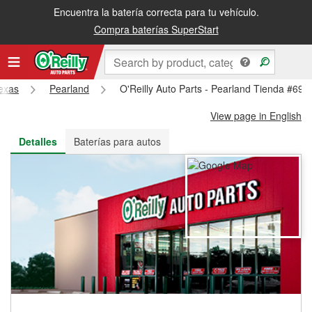
Encuentra la batería correcta para tu vehículo.
Recibe tu orden gratis al día siguiente o recógela en la tienda
Compra baterías SuperStart
exas
Pearland
O'Reilly Auto Parts - Pearland Tienda #696
View page in English
Detalles
Baterías para autos