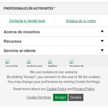
PROFESIONALES EN AUTOPARTES
®
Contacta tu tienda local
Estatus de tu orden
Acerca de nosotros
Recursos
Servicio al cliente
We use cookies on our website.
We use cookies on our website. By clicking "Accept", you consent
Copyright © 2008-2026 O’Reilly Auto Parts v OST_3.2.0.0.729 (3) cv1361
By clicking "Accept", you consent to the use of All the cookies.
to the use of All the cookies.
catalog_main
You may change your preference by visiting Cookie Settings.
You may change your preference by visiting Cookie Settings.
Política de privacidad
Ley de transparencia en las cadenas de suministro
Read more about our
Read more about our
Cookie Policy
Cookie Policy
and
and
Privacy Policy
Privacy Policy
.
.
de California
Cookie Settings
Cookie Settings
Accept
Accept
Decline
Decline