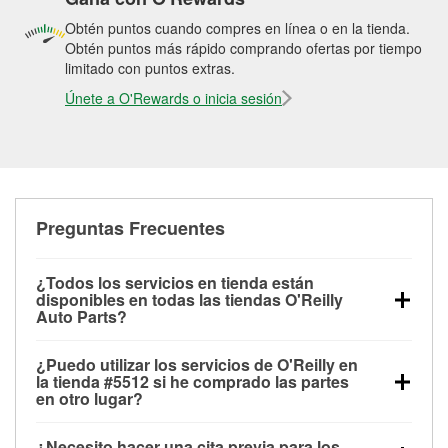
Obtén puntos cuando compres en línea o en la tienda.
Obtén puntos más rápido comprando ofertas por tiempo
limitado con puntos extras.
Únete a O'Rewards o inicia sesión
Preguntas Frecuentes
¿Todos los servicios en tienda están
disponibles en todas las tiendas O'Reilly
Auto Parts?
Todos los servicios gratuitos de tienda, incluyendo
¿Puedo utilizar los servicios de O'Reilly en
las pruebas de batería, pruebas de alternador y
la tienda #5512 si he comprado las partes
motor de arranque, revisión de la luz “Check Engine”
en otro lugar?
con O'Reilly VeriScan® e instalación de
Puedes solicitar la mayoría de los servicios en tienda
limpiaparabrisas o bombillas, están disponibles en
¿Necesito hacer una cita previa para los