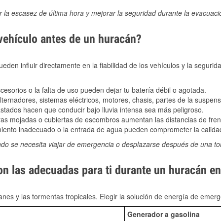
ir la escasez de última hora y mejorar la seguridad durante la evacuac
 vehículo antes de un huracán?
den influir directamente en la fiabilidad de los vehículos y la segurid
sorios o la falta de uso pueden dejar tu batería débil o agotada.
ernadores, sistemas eléctricos, motores, chasis, partes de la suspens
stados hacen que conducir bajo lluvia intensa sea más peligroso.
as mojadas o cubiertas de escombros aumentan las distancias de frena
ento inadecuado o la entrada de agua pueden comprometer la calidad
ndo se necesita viajar de emergencia o desplazarse después de una t
on las adecuadas para ti durante un huracán e
nes y las tormentas tropicales. Elegir la solución de energía de eme
Generador a gasolina