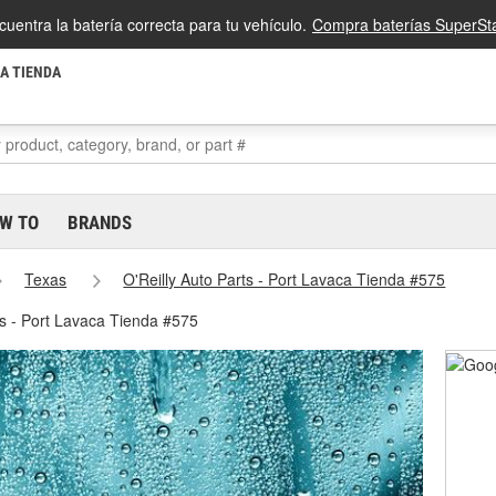
cuentra la batería correcta para tu vehículo.
Compra baterías SuperSta
LA TIENDA
W TO
BRANDS
Texas
O'Reilly Auto Parts - Port Lavaca Tienda #575
es - Port Lavaca Tienda #575