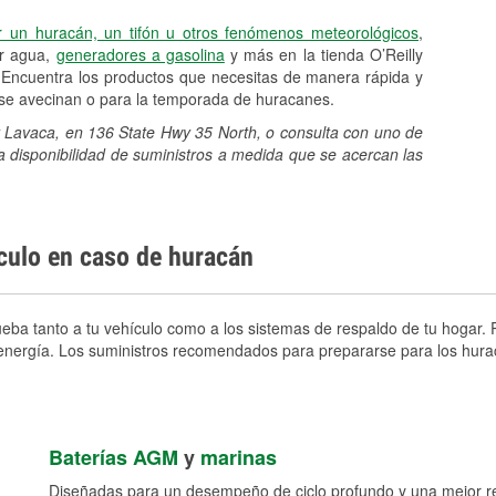
r un huracán, un tifón u otros fenómenos meteorológicos
,
er agua,
generadores a gasolina
y más en la tienda O’Reilly
 Encuentra los productos que necesitas de manera rápida y
e se avecinan o para la temporada de huracanes.
rt Lavaca, en 136 State Hwy 35 North, o consulta con uno de
a disponibilidad de suministros a medida que se acercan las
ículo en caso de huracán
eba tanto a tu vehículo como a los sistemas de respaldo de tu hogar. P
e energía. Los suministros recomendados para prepararse para los hura
Baterías AGM
y
marinas
Diseñadas para un desempeño de ciclo profundo y una mejor res