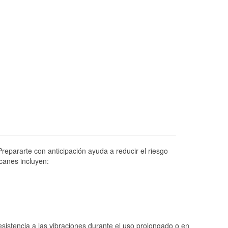
Prueba de alternadores y arrancadores
Revisión de la luz "Check Engine"
Reciclaje de baterías y aceite
Instalación de bombillas de faros
Instalación de limpiaparabrisas
Programa de Préstamo de Herramientas
Rectificación de tambores y discos de
freno
Mangueras hidráulicas a la medida
Hurricane Supplies
repararte con anticipación ayuda a reducir el riesgo
canes incluyen:
Tornado Supplies
Conoce más
istencia a las vibraciones durante el uso prolongado o en