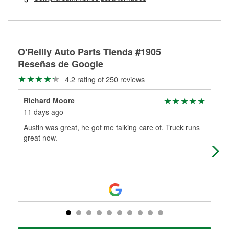
Más información sobre el Programa de Préstamo de
ser rectificados con seguridad. Si tus tambores o discos no
Herramientas de O'Reilly
pueden ser reutilizados, podemos ayudarte a encontrar las
partes de reemplazo correctas para tu reparación.
Rectificación de tambores y discos de freno
O'Reilly Auto Parts Tienda #1905
Reseñas de Google
4.2 rating of 250 reviews
Richard Moore
Hec
11 days ago
15 
Austin was great, he got me talking care of. Truck runs
Fri
great now.