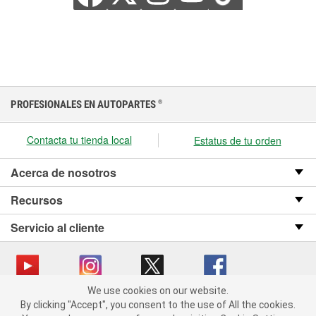
PROFESIONALES EN AUTOPARTES
®
Contacta tu tienda local
Estatus de tu orden
Acerca de nosotros
Recursos
Servicio al cliente
We use cookies on our website.
We use cookies on our website. By clicking "Accept", you consent
Copyright © 2008-2026 O’Reilly Auto Parts v OST_3.2.0.0.729 (3) cv1361
By clicking "Accept", you consent to the use of All the cookies.
to the use of All the cookies.
catalog_main