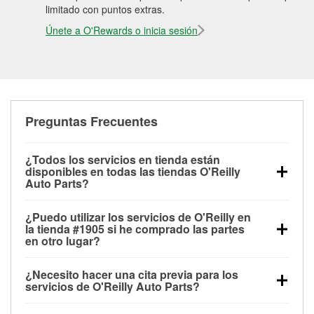
limitado con puntos extras.
Únete a O'Rewards o inicia sesión
Preguntas Frecuentes
¿Todos los servicios en tienda están
disponibles en todas las tiendas O'Reilly
Auto Parts?
Todos los servicios gratuitos de tienda, incluyendo
¿Puedo utilizar los servicios de O'Reilly en
las pruebas de batería, pruebas de alternador y
la tienda #1905 si he comprado las partes
motor de arranque, revisión de la luz “Check Engine”
en otro lugar?
con O'Reilly VeriScan® e instalación de
Puedes solicitar la mayoría de los servicios en tienda
limpiaparabrisas o bombillas, están disponibles en
¿Necesito hacer una cita previa para los
de O'Reilly Auto Parts que estén disponibles en la
todas las tiendas O'Reilly Auto Parts. La tienda
servicios de O'Reilly Auto Parts?
tienda #1905 de Quinlan, TX aunque hayas
O'Reilly #1905 de Quinlan, TX también ofrece
No es necesario agendar una cita para ninguno de
comprado las partes en otro sitio. Los servicios como