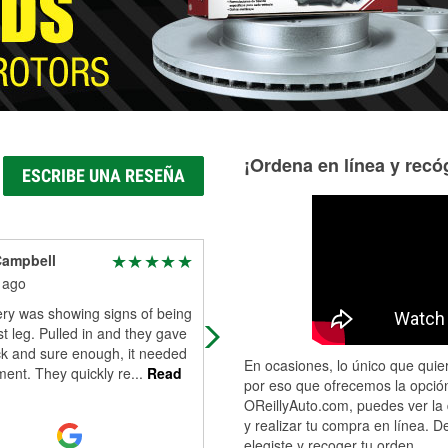
¡Ordena en línea y recóg
ESCRIBE UNA RESEÑA
Campbell
Becky Isaacs
 ago
13 days ago
ery was showing signs of being
The man at counter was above an
ast leg. Pulled in and they gave
beyond and very friendly and great
ck and sure enough, it needed
service
En ocasiones, lo único que quier
ent. They quickly re
...
Read
por eso que ofrecemos la opción
OReillyAuto.com, puedes ver la 
y realizar tu compra en línea. D
elegiste y recoger tu orden.