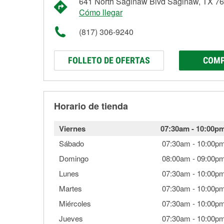
641 North Saginaw Blvd Saginaw, TX 7
Cómo llegar
(817) 306-9240
FOLLETO DE OFERTAS
COMP
Horario de tienda
Viernes
07:30am
-
10:00p
Sábado
07:30am
-
10:00p
Domingo
08:00am
-
09:00p
Lunes
07:30am
-
10:00p
Martes
07:30am
-
10:00p
Miércoles
07:30am
-
10:00p
Jueves
07:30am
-
10:00p