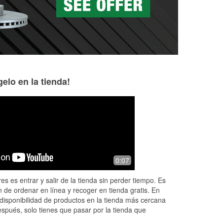
elo en la tienda!
Cheyenne Fancher
Chris Wilkins
1 month ago
1 month ago
d
After calling yalls competitors and
The people here a
0:07
getting the run around and being lied
knowledgeable and
to i decided to give this location a
really good
es es entrar y salir de la tienda sin perder tiempo. Es
chance ive called before looking f
...
 de ordenar en línea y recoger en tienda gratis. En
Read More
disponibilidad de productos en la tienda más cercana
espués, solo tienes que pasar por la tienda que