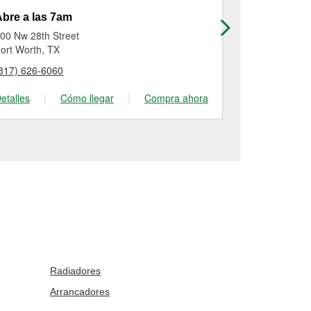
bre a las 7am
Abre a las
00 Nw 28th Street
6345 Lake Wo
ort Worth, TX
Lake Worth, 
817) 626-6060
(817) 237-68
etalles
|
Cómo llegar
|
Compra ahora
Detalles
|
Radiadores
Arrancadores