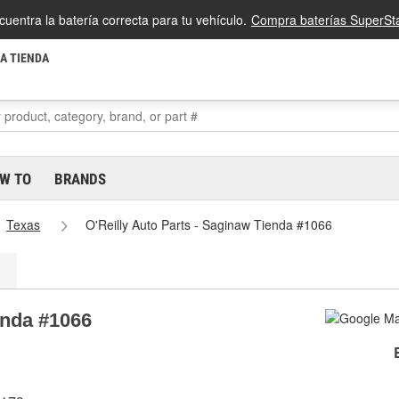
cuentra la batería correcta para tu vehículo.
Compra baterías SuperSta
LA TIENDA
W TO
BRANDS
Texas
O'Reilly Auto Parts - Saginaw Tienda #1066
enda #1066