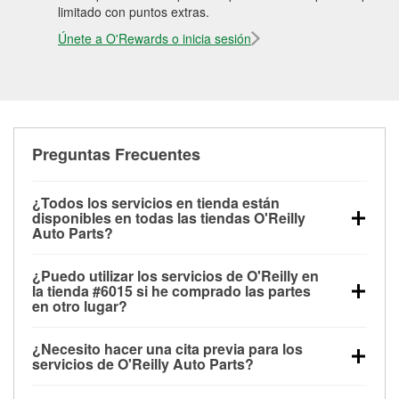
limitado con puntos extras.
Únete a O'Rewards o inicia sesión
Preguntas Frecuentes
¿Todos los servicios en tienda están
disponibles en todas las tiendas O'Reilly
Auto Parts?
Todos los servicios gratuitos de tienda, incluyendo
¿Puedo utilizar los servicios de O'Reilly en
las pruebas de batería, pruebas de alternador y
la tienda #6015 si he comprado las partes
motor de arranque, revisión de la luz “Check Engine”
en otro lugar?
con O'Reilly VeriScan® e instalación de
Puedes solicitar la mayoría de los servicios en tienda
limpiaparabrisas o bombillas, están disponibles en
¿Necesito hacer una cita previa para los
de O'Reilly Auto Parts que estén disponibles en la
todas las tiendas O'Reilly Auto Parts. La tienda
servicios de O'Reilly Auto Parts?
tienda #6015 de Fort Worth, TX aunque hayas
O'Reilly #6015 de Fort Worth, TX también ofrece
No es necesario agendar una cita para ninguno de
comprado las partes en otro sitio. Los servicios como