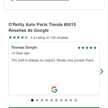
Más información sobre el Programa de Préstamo de
ser rectificados con seguridad. Si tus tambores o discos no
Herramientas de O'Reilly
pueden ser reutilizados, podemos ayudarte a encontrar las
partes de reemplazo correctas para tu reparación.
Rectificación de tambores y discos de freno
O'Reilly Auto Parts Tienda #6015
Reseñas de Google
4.4 rating of 142 reviews
Thomas Enright
Reb
14 days ago
25 
The staff is always so helpful. Really nice people there.
Exc
We 
He 