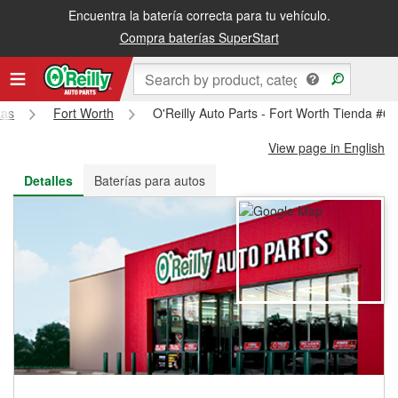
Encuentra la batería correcta para tu vehículo.
Recibe tu orden gratis al día siguiente o recógela en la tienda
Compra baterías SuperStart
xas
Fort Worth
O'Reilly Auto Parts - Fort Worth Tienda #6
View page in English
Detalles
Baterías para autos