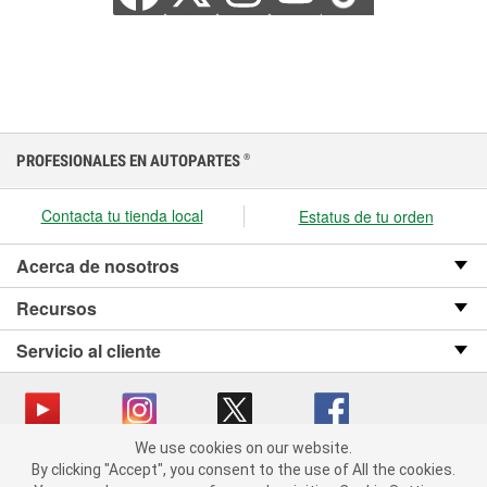
PROFESIONALES EN AUTOPARTES
®
Contacta tu tienda local
Estatus de tu orden
Acerca de nosotros
Recursos
Servicio al cliente
We use cookies on our website.
We use cookies on our website. By clicking "Accept", you consent
Copyright © 2008-2026 O’Reilly Auto Parts v OST_3.2.0.0.729 (3) cv1361
By clicking "Accept", you consent to the use of All the cookies.
to the use of All the cookies.
catalog_main