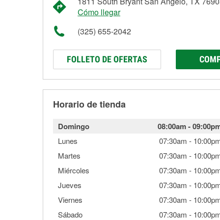
1811 South Bryant San Angelo, TX 769
Cómo llegar
(325) 655-2042
FOLLETO DE OFERTAS
COMP
Horario de tienda
Domingo
08:00am
-
09:00p
Lunes
07:30am
-
10:00p
Martes
07:30am
-
10:00p
Miércoles
07:30am
-
10:00p
Jueves
07:30am
-
10:00p
Viernes
07:30am
-
10:00p
Sábado
07:30am
-
10:00p