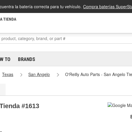
cuentra la batería correcta para tu vehículo.
Compra baterías SuperSta
LA TIENDA
W TO
BRANDS
Texas
San Angelo
O'Reilly Auto Parts - San Angelo T
 Tienda #1613