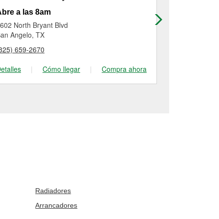
bre a las 8am
Abre a las
602 North Bryant Blvd
4555 Sherwo
an Angelo, TX
San Angelo, 
325) 659-2670
(325) 223-23
etalles
|
Cómo llegar
|
Compra ahora
Detalles
|
Radiadores
Arrancadores