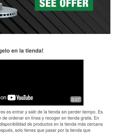
elo en la tienda!
Stephanie Melton
Stephen Conner
7 months ago
8 months ago
was
Very nice helpful employees!
Knowledgeable pe
0:07
es es entrar y salir de la tienda sin perder tiempo. Es
 de ordenar en línea y recoger en tienda gratis. En
disponibilidad de productos en la tienda más cercana
espués, solo tienes que pasar por la tienda que