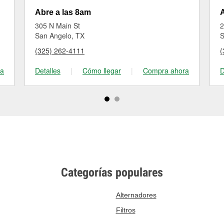
Abre a las 8am
A
305 N Main St
2
San Angelo, TX
S
(325) 262-4111
(
ra
Detalles
|
Cómo llegar
|
Compra ahora
D
Categorías populares
Alternadores
Filtros