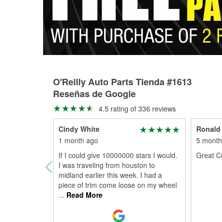
O'Reilly Auto Parts Tienda #1613
Reseñas de Google
4.5 rating of 336 reviews
Cindy White
Ronald
1 month ago
5 month
If I could give 10000000 stars I would.
Great C
I was traveling from houston to
midland earlier this week. I had a
piece of trim come loose on my wheel
...
Read More