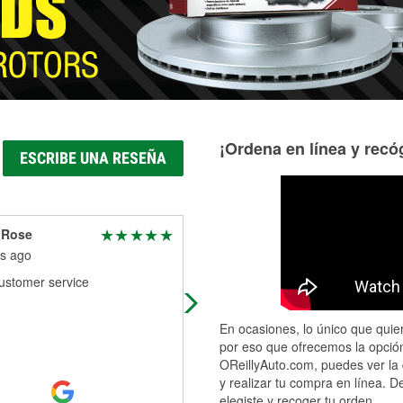
¡Ordena en línea y recóg
ESCRIBE UNA RESEÑA
 Rose
Jennifer Chapoy
s ago
6 months ago
ustomer service
The gentleman that helped us out 
very generous and friendly
En ocasiones, lo único que quier
por eso que ofrecemos la opción
OReillyAuto.com, puedes ver la 
y realizar tu compra en línea. D
elegiste y recoger tu orden.