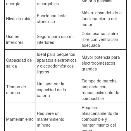
Motor a gasolina
energía
recargables
Más ruidoso debido al
Funcionamiento
Nivel de ruido
funcionamiento del
silencioso
motor
Debe usarse al aire
Uso en
Seguro para uso en
libre con ventilación
interiores
interiores
adecuada
Ideal para pequeños
Mayor potencia para
Capacidad de
aparatos electrónicos
electrodomésticos
salida
y electrodomésticos
grandes
ligeros
Tiempo de marcha
Limitado por la
Tiempo de
ampliada con
capacidad de la
marcha
reabastecimiento de
batería
combustible
Requiere
Requiere un
almacenamiento de
Mantenimiento
mantenimiento
combustible y
mínimo
mantenimiento del
motor