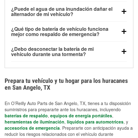
Una batería completamente cargada puede
¿Puede el agua de una inundación dañar el
alimentar pequeños accesorios durante un tiempo
alternador de mi vehículo?
limitado, pero el uso repetido sin conducir el vehículo
Sí. Los alternadores suelen estar montados en la
puede descargarla rápidamente. Se recomienda
¿Qué tipo de batería de vehículo funciona
parte baja del compartimento del motor y pueden
contar con un equipo de carga de respaldo para
mejor como respaldo de emergencia?
dañarse si se sumergen, lo que puede provocar una
cortes prolongados.
Las baterías AGM y marinas se usan comúnmente
falla en el sistema de carga y que la batería se agote
¿Debo desconectar la batería de mi
para aplicaciones de ciclo profundo porque son
días después de la exposición.
vehículo durante una tormenta?
selladas, resistentes a las vibraciones y más
Desconectarla puede ayudar a prevenir ciertas
adecuadas para ciclos repetidos de descarga
sobrecargas eléctricas, pero no te protegerá contra
profunda y recarga.
los daños por inundación. Evitar el agua estancada y
Prepara tu vehículo y tu hogar para los huracanes
preparar opciones de carga de respaldo son
en San Angelo, TX
medidas de protección más efectivas.
En O’Reilly Auto Parts de San Angelo, TX, tienes a tu disposición
suministros para prepararte ante los huracanes, incluyendo
baterías de respaldo
,
equipos de energía portátiles
,
herramientas de iluminación
,
líquidos para automotrices
, y
accesorios de emergencia
. Prepararte con anticipación ayuda a
reducir los riesgos relacionados con el vehículo durante