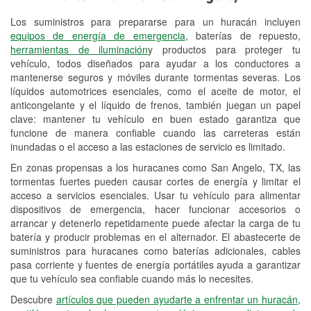
Los suministros para prepararse para un huracán incluyen
Reciclaje de baterías y aceite
equipos de energía de emergencia
, baterías de repuesto,
herramientas de iluminación
y productos para proteger tu
Instalación de bombillas de faros
vehículo, todos diseñados para ayudar a los conductores a
Instalación de limpiaparabrisas
mantenerse seguros y móviles durante tormentas severas. Los
líquidos automotrices esenciales, como el aceite de motor, el
Programa de Préstamo de
anticongelante y el líquido de frenos, también juegan un papel
clave: mantener tu vehículo en buen estado garantiza que
Herramientas
funcione de manera confiable cuando las carreteras están
inundadas o el acceso a las estaciones de servicio es limitado.
Rectificación de tambores y discos de
freno
En zonas propensas a los huracanes como San Angelo, TX, las
tormentas fuertes pueden causar cortes de energía y limitar el
Hurricane Supplies
acceso a servicios esenciales. Usar tu vehículo para alimentar
dispositivos de emergencia, hacer funcionar accesorios o
Tornado Supplies
arrancar y detenerlo repetidamente puede afectar la carga de tu
batería y producir problemas en el alternador. El abastecerte de
Conoce más
suministros para huracanes como baterías adicionales, cables
pasa corriente y fuentes de energía portátiles ayuda a garantizar
que tu vehículo sea confiable cuando más lo necesites.
Descubre
artículos que pueden ayudarte a enfrentar un huracán,