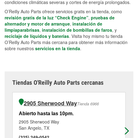
condiciones climáticas severas y cortes de energía prolongados.
O’Reilly Auto Parts ofrece servicios gratis en la tienda, como
revisión gratis de la luz “Check Engine”
,
pruebas de
alternador y motor de arranque
,
instalación de
limpiaparabrisas
,
instalación de bombillas de faros
, y
reciclaje de líquidos y baterías
. Visita hoy mismo tu tienda
O’Reilly Auto Parts más cercana para obtener más información
sobre nuestros
servicios en la tienda
.
Tiendas O'Reilly Auto Parts cercanas
2905 Sherwood Way
Tienda 6966
Abierto hasta las 10pm.
Ab
2905 Sherwood Way
18
San Angelo, TX
Sa
(325) 249-0542
(3