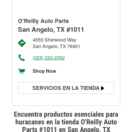
O'Reilly Auto Parts
San Angelo, TX #1011
4555 Sherwood Way
San Angelo, TX 76901
(325) 223-2352
Shop Now
SERVICIOS EN LA TIENDA
Prueba de batería
Prueba de alternadores y
Encuentra productos esenciales para
arrancadores
huracanes en la tienda O’Reilly Auto
Parts #1011 en San Angelo, TX
Revisión de la luz "Check Engine"