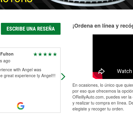
¡Ordena en línea y recóg
ESCRIBE UNA RESEÑA
 Fulton
Jazz
s ago
9 months ago
rience with Angel was
We had car trouble and called to as
 great experience ty Angel!!!
they could put something in our we
talked to Abel he was very nice he 
En ocasiones, lo único que quier
the c foam in for us and washed
...
por eso que ofrecemos la opción
Read More
OReillyAuto.com, puedes ver la 
y realizar tu compra en línea. D
elegiste y recoger tu orden.