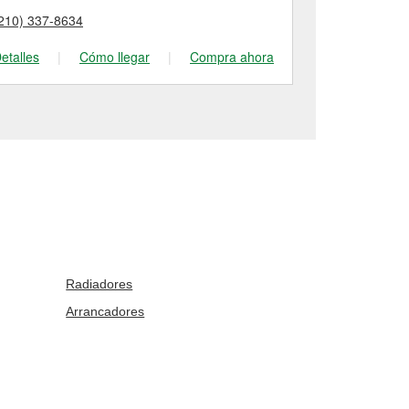
210) 337-8634
(210) 924-19
etalles
|
Cómo llegar
|
Compra ahora
Detalles
|
Radiadores
Arrancadores