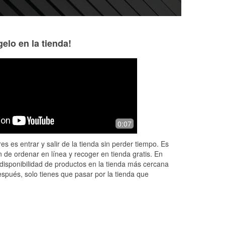
elo en la tienda!
Jill Malmer
Cyndi Rodriguez
10 months ago
11 months ago
k if
I had a great experience today
My go to for all ou
0:07
Saturday September 13th 2025 with
group of gentleme
put
Edward the Assistant manager. He
es es entrar y salir de la tienda sin perder tiempo. Es
was so helpful assisting me with
 de ordenar en línea y recoger en tienda gratis. En
checking my ca
...
Read More
disponibilidad de productos en la tienda más cercana
espués, solo tienes que pasar por la tienda que