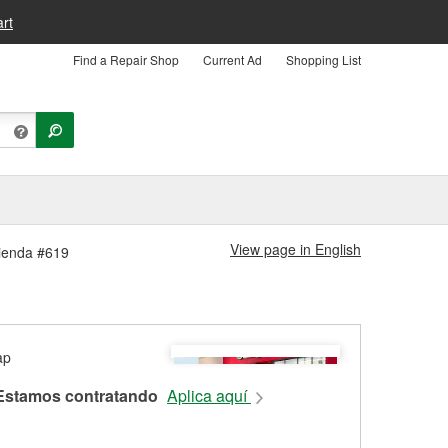
rt
Find a Repair Shop
Current Ad
Shopping List
View page in English
Tienda #619
Estamos contratando
Aplica aquí