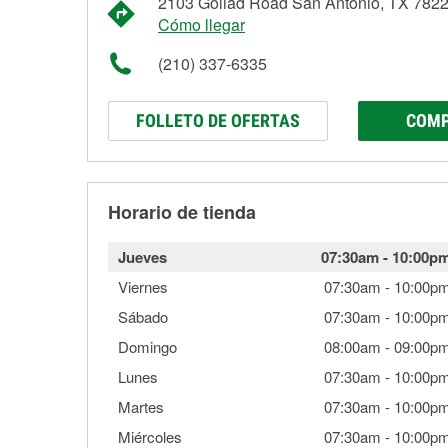
2103 Goliad Road San Antonio, TX 782
Cómo llegar
(210) 337-6335
FOLLETO DE OFERTAS
COMP
Horario de tienda
Jueves
07:30am
-
10:00p
Viernes
07:30am
-
10:00p
Sábado
07:30am
-
10:00p
Domingo
08:00am
-
09:00p
Lunes
07:30am
-
10:00p
Martes
07:30am
-
10:00p
Miércoles
07:30am
-
10:00p