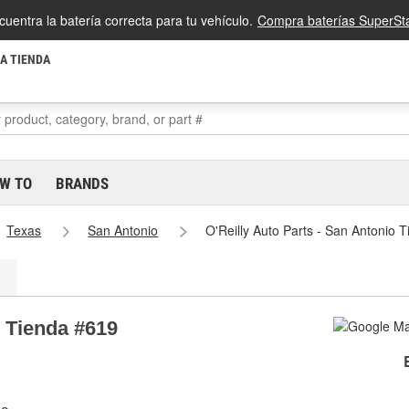
cuentra la batería correcta para tu vehículo.
Compra baterías SuperSta
LA TIENDA
W TO
BRANDS
Texas
San Antonio
O'Reilly Auto Parts - San Antonio 
o Tienda #619