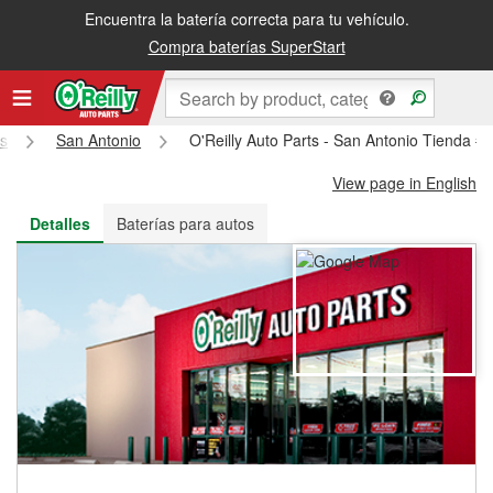
Encuentra la batería correcta para tu vehículo.
Recibe tu orden gratis al día siguiente o recógela en la tienda
Compra baterías SuperStart
s
San Antonio
O'Reilly Auto Parts - San Antonio Tienda #
View page in English
Detalles
Baterías para autos