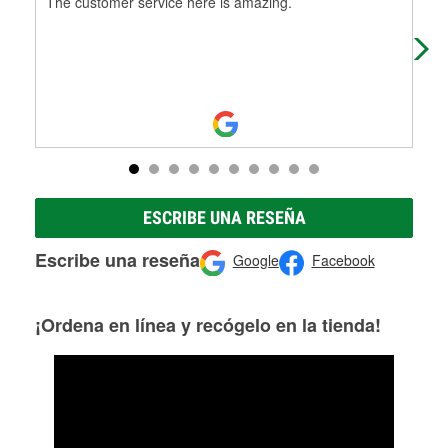
The customer service here is amazing.
(Tr
ESCRIBE UNA RESEÑA
Escribe una reseña
Google
Facebook
¡Ordena en línea y recógelo en la tienda!