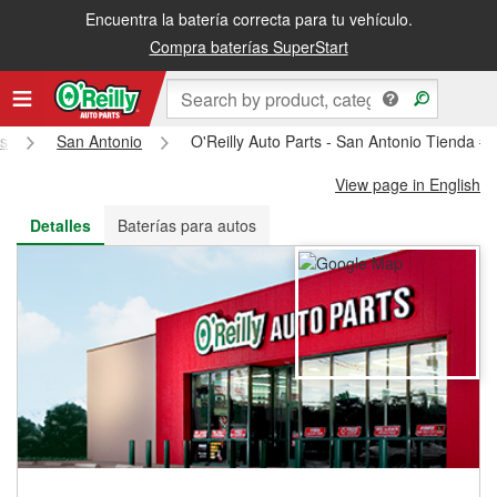
Encuentra la batería correcta para tu vehículo.
Recibe tu orden gratis al día siguiente o recógela en la tienda
Compra baterías SuperStart
s
San Antonio
O'Reilly Auto Parts - San Antonio Tienda #
View page in English
Detalles
Baterías para autos