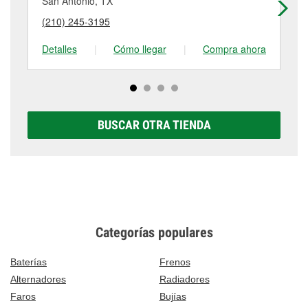
San Antonio, TX
Sa
puede variar según la tienda. Contacta o visita la
(210) 245-3195
(2
tienda #739 para obtener más información.
Detalles
|
Cómo llegar
|
Compra ahora
De
BUSCAR OTRA TIENDA
Categorías populares
Baterías
Frenos
Alternadores
Radiadores
Faros
Bujías