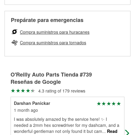
medirán tus tambores o discos para determinar si pueden
Más información sobre el Programa de Préstamo de
ser rectificados con seguridad. Si tus tambores o discos no
Herramientas de O'Reilly
pueden ser reutilizados, podemos ayudarte a encontrar las
Prepárate para emergencias
partes de reemplazo correctas para tu reparación.
Rectificación de tambores y discos de freno
Compra suministros para huracanes
Compra suministros para tornados
O'Reilly Auto Parts Tienda #739
Reseñas de Google
4.3 rating of 179 reviews
Darshan Panickar
Mat
1 month ago
5 m
I was absolutely amazed by the service here! ✨ I
Jus
needed a 2mm hex screwdriver for my dashcam, and a
eve
wonderful gentleman not only found it but cam
...
Read
wei