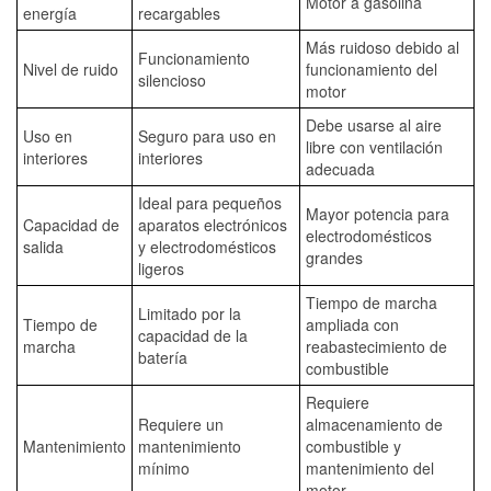
Motor a gasolina
energía
recargables
Más ruidoso debido al
Funcionamiento
Nivel de ruido
funcionamiento del
silencioso
motor
Debe usarse al aire
Uso en
Seguro para uso en
libre con ventilación
interiores
interiores
adecuada
Ideal para pequeños
Mayor potencia para
Capacidad de
aparatos electrónicos
electrodomésticos
salida
y electrodomésticos
grandes
ligeros
Tiempo de marcha
Limitado por la
Tiempo de
ampliada con
capacidad de la
marcha
reabastecimiento de
batería
combustible
Requiere
Requiere un
almacenamiento de
Mantenimiento
mantenimiento
combustible y
mínimo
mantenimiento del
motor