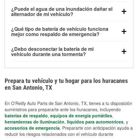
Una batería completamente cargada puede
¿Puede el agua de una inundación dañar el
alimentar pequeños accesorios durante un tiempo
alternador de mi vehículo?
limitado, pero el uso repetido sin conducir el vehículo
Sí. Los alternadores suelen estar montados en la
puede descargarla rápidamente. Se recomienda
¿Qué tipo de batería de vehículo funciona
parte baja del compartimento del motor y pueden
contar con un equipo de carga de respaldo para
mejor como respaldo de emergencia?
dañarse si se sumergen, lo que puede provocar una
cortes prolongados.
Las baterías AGM y marinas se usan comúnmente
falla en el sistema de carga y que la batería se agote
¿Debo desconectar la batería de mi
para aplicaciones de ciclo profundo porque son
días después de la exposición.
vehículo durante una tormenta?
selladas, resistentes a las vibraciones y más
Desconectarla puede ayudar a prevenir ciertas
adecuadas para ciclos repetidos de descarga
sobrecargas eléctricas, pero no te protegerá contra
profunda y recarga.
los daños por inundación. Evitar el agua estancada y
Prepara tu vehículo y tu hogar para los huracanes
preparar opciones de carga de respaldo son
en San Antonio, TX
medidas de protección más efectivas.
En O’Reilly Auto Parts de San Antonio, TX, tienes a tu disposición
suministros para prepararte ante los huracanes, incluyendo
baterías de respaldo
,
equipos de energía portátiles
,
herramientas de iluminación
,
líquidos para automotrices
, y
accesorios de emergencia
. Prepararte con anticipación ayuda a
reducir los riesgos relacionados con el vehículo durante