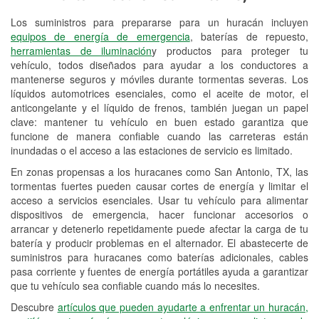
Los suministros para prepararse para un huracán incluyen
Reciclaje de baterías y aceite
equipos de energía de emergencia
, baterías de repuesto,
herramientas de iluminación
y productos para proteger tu
Instalación de bombillas de faros
vehículo, todos diseñados para ayudar a los conductores a
Instalación de limpiaparabrisas
mantenerse seguros y móviles durante tormentas severas. Los
líquidos automotrices esenciales, como el aceite de motor, el
Programa de Préstamo de
anticongelante y el líquido de frenos, también juegan un papel
clave: mantener tu vehículo en buen estado garantiza que
Herramientas
funcione de manera confiable cuando las carreteras están
inundadas o el acceso a las estaciones de servicio es limitado.
Rectificación de tambores y discos de
freno
En zonas propensas a los huracanes como San Antonio, TX, las
tormentas fuertes pueden causar cortes de energía y limitar el
Hurricane Supplies
acceso a servicios esenciales. Usar tu vehículo para alimentar
dispositivos de emergencia, hacer funcionar accesorios o
Tornado Supplies
arrancar y detenerlo repetidamente puede afectar la carga de tu
batería y producir problemas en el alternador. El abastecerte de
Conoce más
suministros para huracanes como baterías adicionales, cables
pasa corriente y fuentes de energía portátiles ayuda a garantizar
que tu vehículo sea confiable cuando más lo necesites.
Descubre
artículos que pueden ayudarte a enfrentar un huracán,