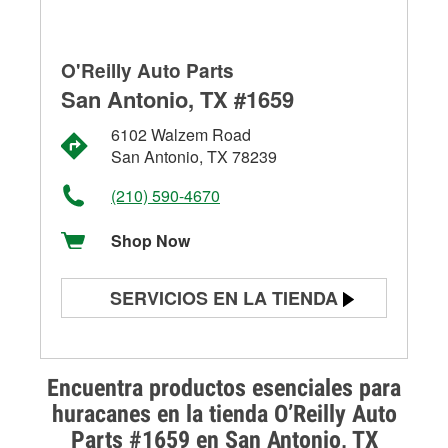
O'Reilly Auto Parts
San Antonio, TX #1659
6102 Walzem Road
San Antonio, TX 78239
(210) 590-4670
Shop Now
SERVICIOS EN LA TIENDA
Prueba de batería
Prueba de alternadores y
Encuentra productos esenciales para
arrancadores
huracanes en la tienda O’Reilly Auto
Parts #1659 en San Antonio, TX
Revisión de la luz "Check Engine"