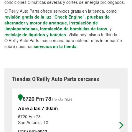
condiciones climáticas severas y cortes de energía prolongados.
O’Reilly Auto Parts ofrece servicios gratis en la tienda, como
revisión gratis de la luz “Check Engine”
,
pruebas de
alternador y motor de arranque
,
instalación de
limpiaparabrisas
,
instalación de bombillas de faros
, y
reciclaje de líquidos y baterías
. Visita hoy mismo tu tienda
O’Reilly Auto Parts más cercana para obtener más información
sobre nuestros
servicios en la tienda
.
Tiendas O'Reilly Auto Parts cercanas
6720 Fm 78
Tienda 1624
Abre a las 7:30am
Ab
6720 Fm 78
81
San Antonio, TX
Co
(210) 661-5042
(2