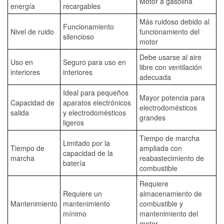
Motor a gasolina
energía
recargables
Más ruidoso debido al
Funcionamiento
Nivel de ruido
funcionamiento del
silencioso
motor
Debe usarse al aire
Uso en
Seguro para uso en
libre con ventilación
interiores
interiores
adecuada
Ideal para pequeños
Mayor potencia para
Capacidad de
aparatos electrónicos
electrodomésticos
salida
y electrodomésticos
grandes
ligeros
Tiempo de marcha
Limitado por la
Tiempo de
ampliada con
capacidad de la
marcha
reabastecimiento de
batería
combustible
Requiere
Requiere un
almacenamiento de
Mantenimiento
mantenimiento
combustible y
mínimo
mantenimiento del
motor