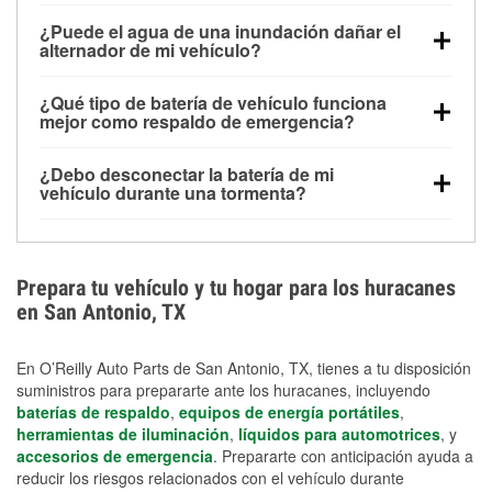
Una batería completamente cargada puede
¿Puede el agua de una inundación dañar el
alimentar pequeños accesorios durante un tiempo
alternador de mi vehículo?
limitado, pero el uso repetido sin conducir el vehículo
Sí. Los alternadores suelen estar montados en la
puede descargarla rápidamente. Se recomienda
¿Qué tipo de batería de vehículo funciona
parte baja del compartimento del motor y pueden
contar con un equipo de carga de respaldo para
mejor como respaldo de emergencia?
dañarse si se sumergen, lo que puede provocar una
cortes prolongados.
Las baterías AGM y marinas se usan comúnmente
falla en el sistema de carga y que la batería se agote
¿Debo desconectar la batería de mi
para aplicaciones de ciclo profundo porque son
días después de la exposición.
vehículo durante una tormenta?
selladas, resistentes a las vibraciones y más
Desconectarla puede ayudar a prevenir ciertas
adecuadas para ciclos repetidos de descarga
sobrecargas eléctricas, pero no te protegerá contra
profunda y recarga.
los daños por inundación. Evitar el agua estancada y
Prepara tu vehículo y tu hogar para los huracanes
preparar opciones de carga de respaldo son
en San Antonio, TX
medidas de protección más efectivas.
En O’Reilly Auto Parts de San Antonio, TX, tienes a tu disposición
suministros para prepararte ante los huracanes, incluyendo
baterías de respaldo
,
equipos de energía portátiles
,
herramientas de iluminación
,
líquidos para automotrices
, y
accesorios de emergencia
. Prepararte con anticipación ayuda a
reducir los riesgos relacionados con el vehículo durante