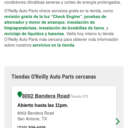
condiciones climáticas severas y cortes de energía prolongados.
O’Reilly Auto Parts ofrece servicios gratis en la tienda, como
revisión gratis de la luz “Check Engine”
,
pruebas de
alternador y motor de arranque
,
instalación de
limpiaparabrisas
,
instalación de bombillas de faros
, y
reciclaje de líquidos y baterías
. Visita hoy mismo tu tienda
O’Reilly Auto Parts más cercana para obtener más información
sobre nuestros
servicios en la tienda
.
Tiendas O'Reilly Auto Parts cercanas
8002 Bandera Road
Tienda 573
Abierto hasta las 11pm.
Ab
8002 Bandera Road
64
San Antonio, TX
Sa
(210) 509-4456
(2