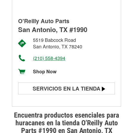
O'Reilly Auto Parts
San Antonio, TX #1990
5519 Babcock Road
San Antonio, TX 78240
(210) 558-4394
Shop Now
SERVICIOS EN LA TIENDA
Prueba de batería
Prueba de alternadores y
Encuentra productos esenciales para
arrancadores
huracanes en la tienda O’Reilly Auto
Parts #1990 en San Antonio, TX
Revisión de la luz "Check Engine"