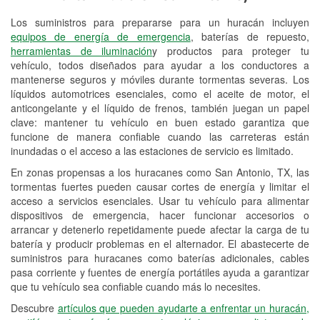
Los suministros para prepararse para un huracán incluyen
Reciclaje de baterías y aceite
equipos de energía de emergencia
, baterías de repuesto,
herramientas de iluminación
y productos para proteger tu
Instalación de bombillas de faros
vehículo, todos diseñados para ayudar a los conductores a
Instalación de limpiaparabrisas
mantenerse seguros y móviles durante tormentas severas. Los
líquidos automotrices esenciales, como el aceite de motor, el
Programa de Préstamo de
anticongelante y el líquido de frenos, también juegan un papel
clave: mantener tu vehículo en buen estado garantiza que
Herramientas
funcione de manera confiable cuando las carreteras están
inundadas o el acceso a las estaciones de servicio es limitado.
Rectificación de tambores y discos de
freno
En zonas propensas a los huracanes como San Antonio, TX, las
tormentas fuertes pueden causar cortes de energía y limitar el
Hurricane Supplies
acceso a servicios esenciales. Usar tu vehículo para alimentar
dispositivos de emergencia, hacer funcionar accesorios o
Tornado Supplies
arrancar y detenerlo repetidamente puede afectar la carga de tu
batería y producir problemas en el alternador. El abastecerte de
Conoce más
suministros para huracanes como baterías adicionales, cables
pasa corriente y fuentes de energía portátiles ayuda a garantizar
que tu vehículo sea confiable cuando más lo necesites.
Descubre
artículos que pueden ayudarte a enfrentar un huracán,