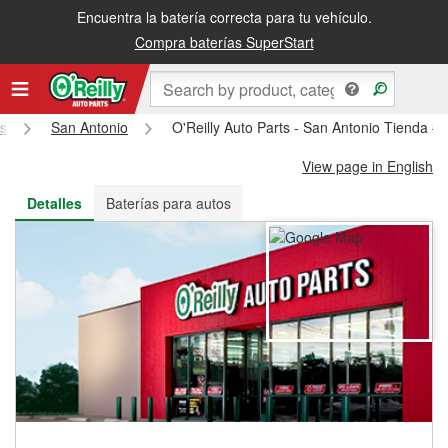
Encuentra la batería correcta para tu vehículo.
Recibe tu orden gratis al día siguiente o recógela en la tienda
Compra baterías SuperStart
s
San Antonio
O'Reilly Auto Parts - San Antonio Tienda #
View page in English
Detalles
Baterías para autos