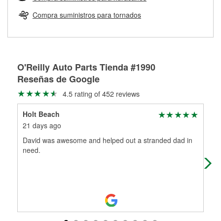
Más información sobre el Programa de Préstamo de
ser rectificados con seguridad. Si tus tambores o discos no
Herramientas de O'Reilly
pueden ser reutilizados, podemos ayudarte a encontrar las
Compra suministros para tornados
partes de reemplazo correctas para tu reparación.
Rectificación de tambores y discos de freno
O'Reilly Auto Parts Tienda #1990
Reseñas de Google
4.5 rating of 452 reviews
Holt Beach
Jo
21 days ago
1 m
David was awesome and helped out a stranded dad in
Got
need.
Raj
eve
Mo