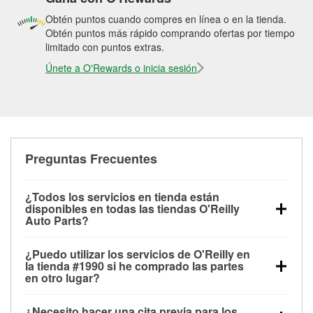
Obtén puntos cuando compres en línea o en la tienda.
Obtén puntos más rápido comprando ofertas por tiempo
limitado con puntos extras.
Únete a O'Rewards o inicia sesión
Preguntas Frecuentes
¿Todos los servicios en tienda están
disponibles en todas las tiendas O'Reilly
Auto Parts?
Todos los servicios gratuitos de tienda, incluyendo
¿Puedo utilizar los servicios de O'Reilly en
las pruebas de batería, pruebas de alternador y
la tienda #1990 si he comprado las partes
motor de arranque, revisión de la luz “Check Engine”
en otro lugar?
con O'Reilly VeriScan® e instalación de
Puedes solicitar la mayoría de los servicios en tienda
limpiaparabrisas o bombillas, están disponibles en
¿Necesito hacer una cita previa para los