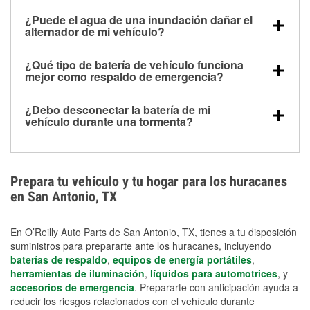
Una batería completamente cargada puede
¿Puede el agua de una inundación dañar el
alimentar pequeños accesorios durante un tiempo
alternador de mi vehículo?
limitado, pero el uso repetido sin conducir el vehículo
Sí. Los alternadores suelen estar montados en la
puede descargarla rápidamente. Se recomienda
¿Qué tipo de batería de vehículo funciona
parte baja del compartimento del motor y pueden
contar con un equipo de carga de respaldo para
mejor como respaldo de emergencia?
dañarse si se sumergen, lo que puede provocar una
cortes prolongados.
Las baterías AGM y marinas se usan comúnmente
falla en el sistema de carga y que la batería se agote
¿Debo desconectar la batería de mi
para aplicaciones de ciclo profundo porque son
días después de la exposición.
vehículo durante una tormenta?
selladas, resistentes a las vibraciones y más
Desconectarla puede ayudar a prevenir ciertas
adecuadas para ciclos repetidos de descarga
sobrecargas eléctricas, pero no te protegerá contra
profunda y recarga.
los daños por inundación. Evitar el agua estancada y
Prepara tu vehículo y tu hogar para los huracanes
preparar opciones de carga de respaldo son
en San Antonio, TX
medidas de protección más efectivas.
En O’Reilly Auto Parts de San Antonio, TX, tienes a tu disposición
suministros para prepararte ante los huracanes, incluyendo
baterías de respaldo
,
equipos de energía portátiles
,
herramientas de iluminación
,
líquidos para automotrices
, y
accesorios de emergencia
. Prepararte con anticipación ayuda a
reducir los riesgos relacionados con el vehículo durante