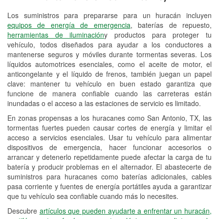
Los suministros para prepararse para un huracán incluyen
Reciclaje de baterías y aceite
equipos de energía de emergencia
, baterías de repuesto,
herramientas de iluminación
y productos para proteger tu
Instalación de bombillas de faros
vehículo, todos diseñados para ayudar a los conductores a
Instalación de limpiaparabrisas
mantenerse seguros y móviles durante tormentas severas. Los
líquidos automotrices esenciales, como el aceite de motor, el
Programa de Préstamo de
anticongelante y el líquido de frenos, también juegan un papel
clave: mantener tu vehículo en buen estado garantiza que
Herramientas
funcione de manera confiable cuando las carreteras están
inundadas o el acceso a las estaciones de servicio es limitado.
Rectificación de tambores y discos de
freno
En zonas propensas a los huracanes como San Antonio, TX, las
tormentas fuertes pueden causar cortes de energía y limitar el
Hurricane Supplies
acceso a servicios esenciales. Usar tu vehículo para alimentar
dispositivos de emergencia, hacer funcionar accesorios o
Tornado Supplies
arrancar y detenerlo repetidamente puede afectar la carga de tu
batería y producir problemas en el alternador. El abastecerte de
Conoce más
suministros para huracanes como baterías adicionales, cables
pasa corriente y fuentes de energía portátiles ayuda a garantizar
que tu vehículo sea confiable cuando más lo necesites.
Descubre
artículos que pueden ayudarte a enfrentar un huracán,