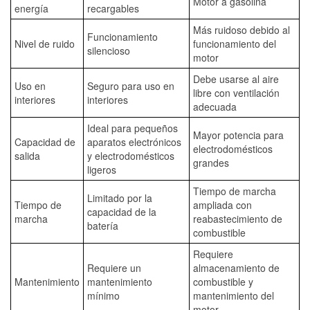
Motor a gasolina
energía
recargables
Más ruidoso debido al
Funcionamiento
Nivel de ruido
funcionamiento del
silencioso
motor
Debe usarse al aire
Uso en
Seguro para uso en
libre con ventilación
interiores
interiores
adecuada
Ideal para pequeños
Mayor potencia para
Capacidad de
aparatos electrónicos
electrodomésticos
salida
y electrodomésticos
grandes
ligeros
Tiempo de marcha
Limitado por la
Tiempo de
ampliada con
capacidad de la
marcha
reabastecimiento de
batería
combustible
Requiere
Requiere un
almacenamiento de
Mantenimiento
mantenimiento
combustible y
mínimo
mantenimiento del
motor