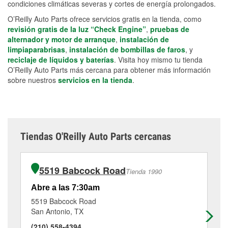
condiciones climáticas severas y cortes de energía prolongados.
O’Reilly Auto Parts ofrece servicios gratis en la tienda, como
revisión gratis de la luz “Check Engine”
,
pruebas de
alternador y motor de arranque
,
instalación de
limpiaparabrisas
,
instalación de bombillas de faros
, y
reciclaje de líquidos y baterías
. Visita hoy mismo tu tienda
O’Reilly Auto Parts más cercana para obtener más información
sobre nuestros
servicios en la tienda
.
Tiendas O'Reilly Auto Parts cercanas
5519 Babcock Road
Tienda 1990
Abre a las 7:30am
Ab
5519 Babcock Road
94
San Antonio, TX
Sa
(210) 558-4394
(2