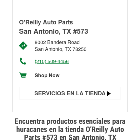
O'Reilly Auto Parts
San Antonio, TX #573
8002 Bandera Road
San Antonio, TX 78250
(210) 509-4456
Shop Now
SERVICIOS EN LA TIENDA
Prueba de batería
Prueba de alternadores y
Encuentra productos esenciales para
arrancadores
huracanes en la tienda O’Reilly Auto
Parts #573 en San Antonio, TX
Revisión de la luz "Check Engine"