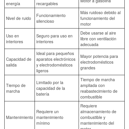
Motor a gasolina
energía
recargables
Más ruidoso debido al
Funcionamiento
Nivel de ruido
funcionamiento del
silencioso
motor
Debe usarse al aire
Uso en
Seguro para uso en
libre con ventilación
interiores
interiores
adecuada
Ideal para pequeños
Mayor potencia para
Capacidad de
aparatos electrónicos
electrodomésticos
salida
y electrodomésticos
grandes
ligeros
Tiempo de marcha
Limitado por la
Tiempo de
ampliada con
capacidad de la
marcha
reabastecimiento de
batería
combustible
Requiere
Requiere un
almacenamiento de
Mantenimiento
mantenimiento
combustible y
mínimo
mantenimiento del
motor