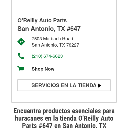
O'Reilly Auto Parts
San Antonio, TX #647
7503 Marbach Road
San Antonio, TX 78227
(210) 674-6623
Shop Now
SERVICIOS EN LA TIENDA
Prueba de batería
Prueba de alternadores y
Encuentra productos esenciales para
arrancadores
huracanes en la tienda O’Reilly Auto
Parts #647 en San Antonio, TX
Revisión de la luz "Check Engine"