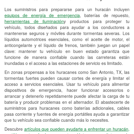
Los suministros para prepararse para un huracán incluyen
Reciclaje de baterías y aceite
equipos de energía de emergencia
, baterías de repuesto,
herramientas de iluminación
y productos para proteger tu
Instalación de bombillas de faros
vehículo, todos diseñados para ayudar a los conductores a
Instalación de limpiaparabrisas
mantenerse seguros y móviles durante tormentas severas. Los
líquidos automotrices esenciales, como el aceite de motor, el
Programa de Préstamo de
anticongelante y el líquido de frenos, también juegan un papel
clave: mantener tu vehículo en buen estado garantiza que
Herramientas
funcione de manera confiable cuando las carreteras están
inundadas o el acceso a las estaciones de servicio es limitado.
Rectificación de tambores y discos de
freno
En zonas propensas a los huracanes como San Antonio, TX, las
tormentas fuertes pueden causar cortes de energía y limitar el
Hurricane Supplies
acceso a servicios esenciales. Usar tu vehículo para alimentar
dispositivos de emergencia, hacer funcionar accesorios o
Tornado Supplies
arrancar y detenerlo repetidamente puede afectar la carga de tu
batería y producir problemas en el alternador. El abastecerte de
Conoce más
suministros para huracanes como baterías adicionales, cables
pasa corriente y fuentes de energía portátiles ayuda a garantizar
que tu vehículo sea confiable cuando más lo necesites.
Descubre
artículos que pueden ayudarte a enfrentar un huracán,