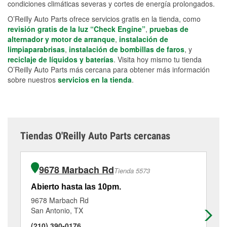
condiciones climáticas severas y cortes de energía prolongados.
O’Reilly Auto Parts ofrece servicios gratis en la tienda, como
revisión gratis de la luz “Check Engine”
,
pruebas de
alternador y motor de arranque
,
instalación de
limpiaparabrisas
,
instalación de bombillas de faros
, y
reciclaje de líquidos y baterías
. Visita hoy mismo tu tienda
O’Reilly Auto Parts más cercana para obtener más información
sobre nuestros
servicios en la tienda
.
Tiendas O'Reilly Auto Parts cercanas
9678 Marbach Rd
Tienda 5573
Abierto hasta las 10pm.
Ab
9678 Marbach Rd
239
San Antonio, TX
Sa
(210) 390-0176
(2