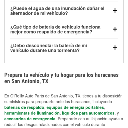
Una batería completamente cargada puede
¿Puede el agua de una inundación dañar el
alimentar pequeños accesorios durante un tiempo
alternador de mi vehículo?
limitado, pero el uso repetido sin conducir el vehículo
Sí. Los alternadores suelen estar montados en la
puede descargarla rápidamente. Se recomienda
¿Qué tipo de batería de vehículo funciona
parte baja del compartimento del motor y pueden
contar con un equipo de carga de respaldo para
mejor como respaldo de emergencia?
dañarse si se sumergen, lo que puede provocar una
cortes prolongados.
Las baterías AGM y marinas se usan comúnmente
falla en el sistema de carga y que la batería se agote
¿Debo desconectar la batería de mi
para aplicaciones de ciclo profundo porque son
días después de la exposición.
vehículo durante una tormenta?
selladas, resistentes a las vibraciones y más
Desconectarla puede ayudar a prevenir ciertas
adecuadas para ciclos repetidos de descarga
sobrecargas eléctricas, pero no te protegerá contra
profunda y recarga.
los daños por inundación. Evitar el agua estancada y
Prepara tu vehículo y tu hogar para los huracanes
preparar opciones de carga de respaldo son
en San Antonio, TX
medidas de protección más efectivas.
En O’Reilly Auto Parts de San Antonio, TX, tienes a tu disposición
suministros para prepararte ante los huracanes, incluyendo
baterías de respaldo
,
equipos de energía portátiles
,
herramientas de iluminación
,
líquidos para automotrices
, y
accesorios de emergencia
. Prepararte con anticipación ayuda a
reducir los riesgos relacionados con el vehículo durante